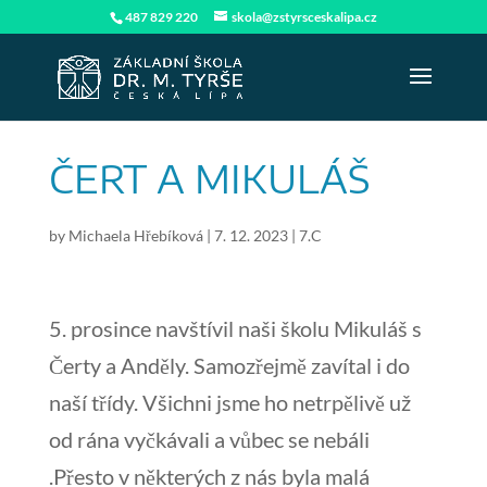
487 829 220
skola@zstyrsceskalipa.cz
ČERT A MIKULÁŠ
by
Michaela Hřebíková
|
7. 12. 2023
|
7.C
5. prosince navštívil naši školu Mikuláš s
Čerty a Anděly. Samozřejmě zavítal i do
naší třídy. Všichni jsme ho netrpělivě už
od rána vyčkávali a vůbec se nebáli
.Přesto v některých z nás byla malá