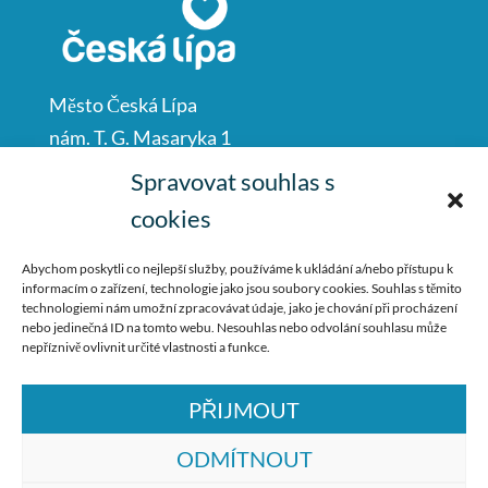
Město Česká Lípa
nám. T. G. Masaryka 1
Česká Lípa
Spravovat souhlas s
47001
cookies
IČO: 00260428
Abychom poskytli co nejlepší služby, používáme k ukládání a/nebo přístupu k
informacím o zařízení, technologie jako jsou soubory cookies. Souhlas s těmito
487 881 111
technologiemi nám umožní zpracovávat údaje, jako je chování při procházení
nebo jedinečná ID na tomto webu. Nesouhlas nebo odvolání souhlasu může
podatelna@mucl.cz
nepříznivě ovlivnit určité vlastnosti a funkce.
PŘIJMOUT
ODMÍTNOUT