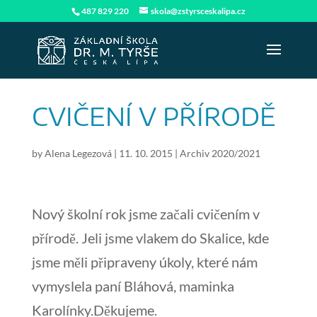
487 829 220
skola@zstyrsceskalipa.cz
CVIČENÍ V PŘÍRODĚ
by
Alena Legezová
|
11. 10. 2015
|
Archiv 2020/2021
Nový školní rok jsme začali cvičením v
přírodě. Jeli jsme vlakem do Skalice, kde
jsme měli připraveny úkoly, které nám
vymyslela paní Bláhová, maminka
Karolínky.Děkujeme.