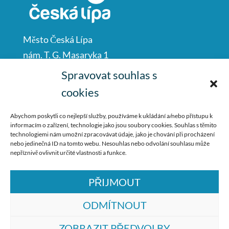
Město Česká Lípa
nám. T. G. Masaryka 1
Česká Lípa
Spravovat souhlas s
47001
cookies
IČO: 00260428
Abychom poskytli co nejlepší služby, používáme k ukládání a/nebo přístupu k
informacím o zařízení, technologie jako jsou soubory cookies. Souhlas s těmito
487 881 111
technologiemi nám umožní zpracovávat údaje, jako je chování při procházení
nebo jedinečná ID na tomto webu. Nesouhlas nebo odvolání souhlasu může
podatelna@mucl.cz
nepříznivě ovlivnit určité vlastnosti a funkce.
PŘIJMOUT
ODMÍTNOUT
ZOBRAZIT PŘEDVOLBY