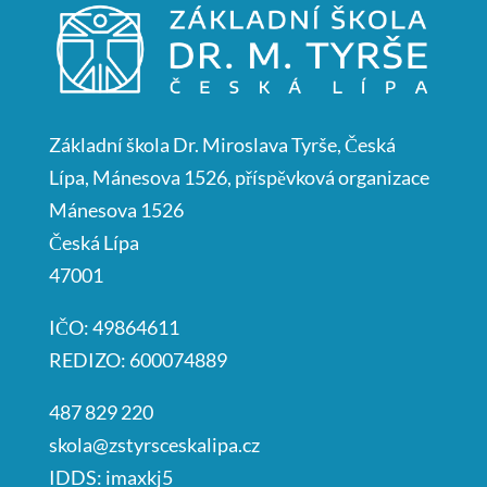
Základní škola Dr. Miroslava Tyrše, Česká
Lípa, Mánesova 1526, příspěvková organizace
Mánesova 1526
Česká Lípa
47001
IČO: 49864611
REDIZO: 600074889
487 829 220
skola@zstyrsceskalipa.cz
IDDS: imaxkj5