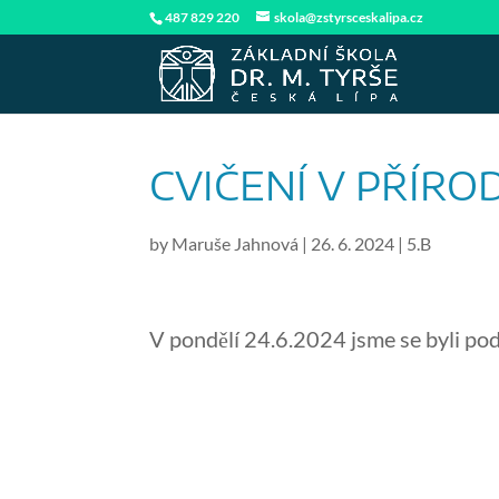
487 829 220
skola@zstyrsceskalipa.cz
CVIČENÍ V PŘÍRO
by
Maruše Jahnová
|
26. 6. 2024
|
5.B
V pondělí 24.6.2024 jsme se byli pod