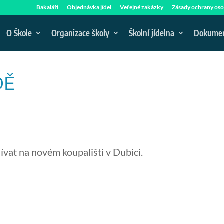
Bakaláři
Objednávka jídel
Veřejné zakázky
Zásady ochrany oso
O Škole
Organizace školy
Školní jídelna
Dokume
DĚ
ívat na novém koupališti v Dubici.