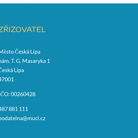
ZŘIZOVATEL
Město Česká Lípa
nám. T. G. Masaryka 1
Česká Lípa
47001
IČO: 00260428
487 881 111
podatelna@mucl.cz