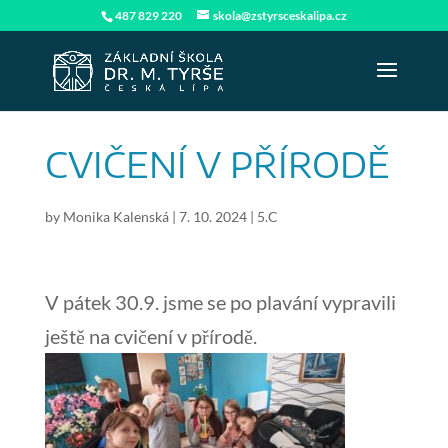
487 829 220
skola@zstyrsceskalipa.cz
CVIČENÍ V PŘÍRODĚ
by
Monika Kalenská
|
7. 10. 2024
|
5.C
V pátek 30.9. jsme se po plavání vypravili
ještě na cvičení v přírodě.