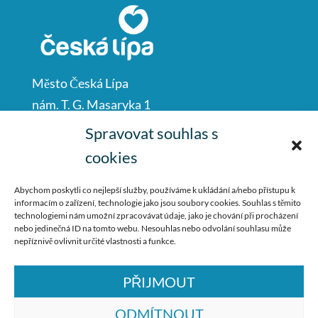
Město Česká Lípa
nám. T. G. Masaryka 1
Česká Lípa
Spravovat souhlas s
47001
cookies
IČO: 00260428
Abychom poskytli co nejlepší služby, používáme k ukládání a/nebo přístupu k
informacím o zařízení, technologie jako jsou soubory cookies. Souhlas s těmito
487 881 111
technologiemi nám umožní zpracovávat údaje, jako je chování při procházení
nebo jedinečná ID na tomto webu. Nesouhlas nebo odvolání souhlasu může
podatelna@mucl.cz
nepříznivě ovlivnit určité vlastnosti a funkce.
PŘIJMOUT
ODMÍTNOUT