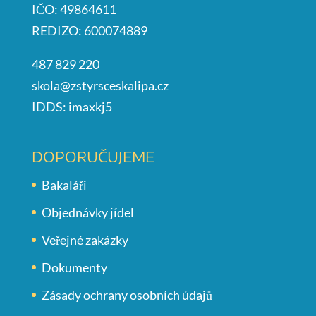
IČO: 49864611
REDIZO: 600074889
487 829 220
skola@zstyrsceskalipa.cz
IDDS: imaxkj5
DOPORUČUJEME
Bakaláři
Objednávky jídel
Veřejné zakázky
Dokumenty
Zásady ochrany osobních údajů