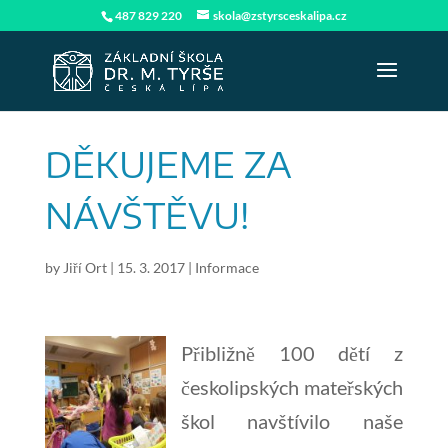
487 829 220
skola@zstyrsceskalipa.cz
DĚKUJEME ZA
NÁVŠTĚVU!
by
Jiří Ort
|
15. 3. 2017
|
Informace
Přibližně 100 dětí z
českolipských mateřských
škol navštívilo naše