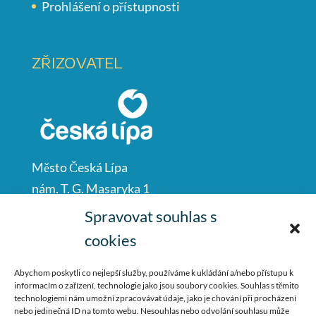
Prohlášení o přístupnosti
ZŘIZOVATEL
Město Česká Lípa
nám. T. G. Masaryka 1
Česká Lípa
Spravovat souhlas s
47001
cookies
IČO: 00260428
Abychom poskytli co nejlepší služby, používáme k ukládání a/nebo přístupu k
informacím o zařízení, technologie jako jsou soubory cookies. Souhlas s těmito
487 881 111
technologiemi nám umožní zpracovávat údaje, jako je chování při procházení
nebo jedinečná ID na tomto webu. Nesouhlas nebo odvolání souhlasu může