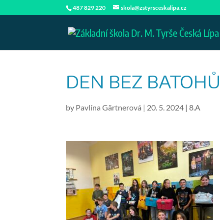
487 829 220
skola@zstyrsceskalipa.cz
DEN BEZ BATOH
by
Pavlína Gärtnerová
|
20. 5. 2024
|
8.A