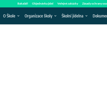
Bakaláři
Objednávka jídel
Veřejné zakázky
Zásady ochrany oso
O Škole
Organizace školy
Školní jídelna
Dokume
Ů