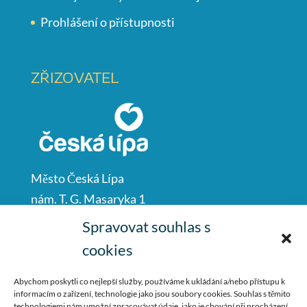
Prohlášení o přístupnosti
ZŘIZOVATEL
Město Česká Lípa
nám. T. G. Masaryka 1
Česká Lípa
Spravovat souhlas s
47001
cookies
IČO: 00260428
Abychom poskytli co nejlepší služby, používáme k ukládání a/nebo přístupu k
informacím o zařízení, technologie jako jsou soubory cookies. Souhlas s těmito
487 881 111
technologiemi nám umožní zpracovávat údaje, jako je chování při procházení