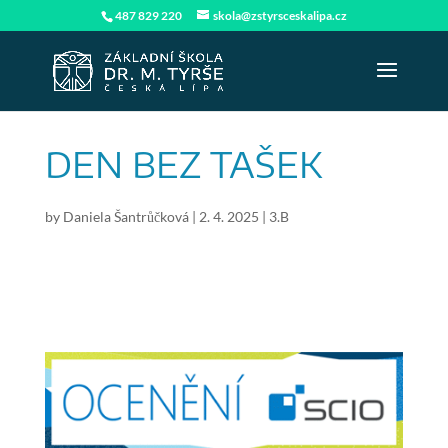
487 829 220
skola@zstyrsceskalipa.cz
DEN BEZ TAŠEK
by
Daniela Šantrůčková
|
2. 4. 2025
|
3.B