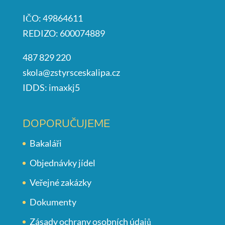
IČO: 49864611
REDIZO: 600074889
487 829 220
skola@zstyrsceskalipa.cz
IDDS: imaxkj5
DOPORUČUJEME
Bakaláři
Objednávky jídel
Veřejné zakázky
Dokumenty
Zásady ochrany osobních údajů