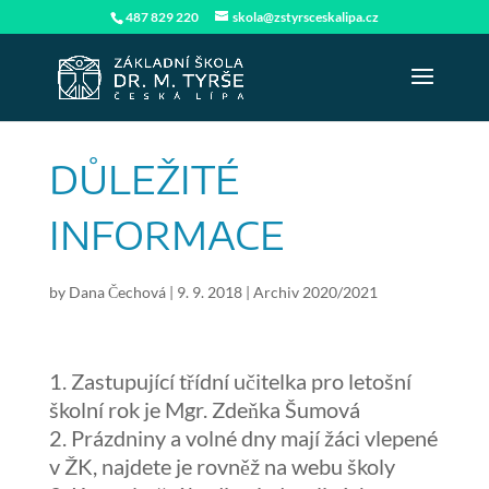
487 829 220
skola@zstyrsceskalipa.cz
DŮLEŽITÉ
INFORMACE
by
Dana Čechová
|
9. 9. 2018
|
Archiv 2020/2021
Zastupující třídní učitelka pro letošní
školní rok je Mgr. Zdeňka Šumová
Prázdniny a volné dny mají žáci vlepené
v ŽK, najdete je rovněž na webu školy