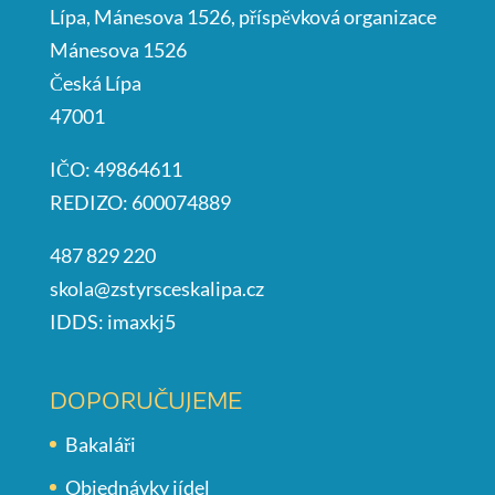
Lípa, Mánesova 1526, příspěvková organizace
Mánesova 1526
Česká Lípa
47001
IČO: 49864611
REDIZO: 600074889
487 829 220
skola@zstyrsceskalipa.cz
IDDS: imaxkj5
DOPORUČUJEME
Bakaláři
Objednávky jídel