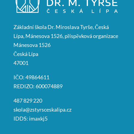
Základní škola Dr. Miroslava Tyrše, Česká
Lípa, Mánesova 1526, příspěvková organizace
Mánesova 1526
Česká Lípa
47001
IČO: 49864611
REDIZO: 600074889
487 829 220
skola@zstyrsceskalipa.cz
IDDS: imaxkj5