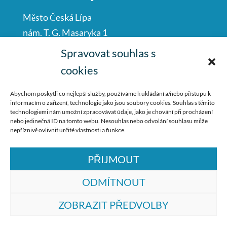
Město Česká Lípa
nám. T. G. Masaryka 1
Česká Lípa
Spravovat souhlas s
47001
cookies
IČO: 00260428
Abychom poskytli co nejlepší služby, používáme k ukládání a/nebo přístupu k
informacím o zařízení, technologie jako jsou soubory cookies. Souhlas s těmito
487 881 111
technologiemi nám umožní zpracovávat údaje, jako je chování při procházení
nebo jedinečná ID na tomto webu. Nesouhlas nebo odvolání souhlasu může
podatelna@mucl.cz
nepříznivě ovlivnit určité vlastnosti a funkce.
PŘIJMOUT
ODMÍTNOUT
ZOBRAZIT PŘEDVOLBY
© ZŠ Dr. M. Tyrše Česká Lípa, vytvořila