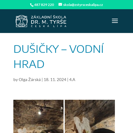
487 829 220
skola@zstyrsceskalipa.cz
DUŠIČKY – VODNÍ
HRAD
by
Olga Žárská
|
18. 11. 2024
|
4.A