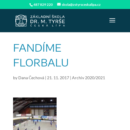
487 829 220
skola@zstyrsceskalipa.cz
FANDÍME
FLORBALU
by
Dana Čechová
|
21. 11. 2017
|
Archiv 2020/2021