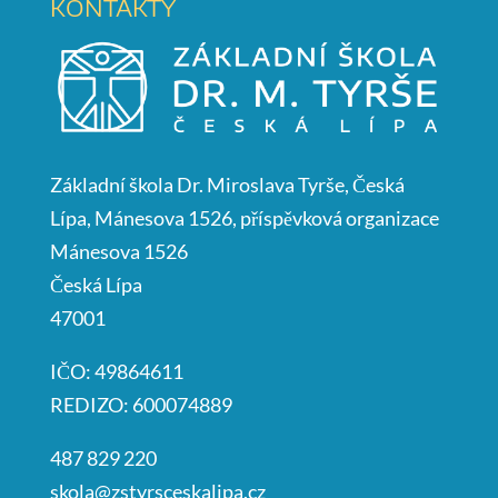
KONTAKTY
Základní škola Dr. Miroslava Tyrše, Česká
Lípa, Mánesova 1526, příspěvková organizace
Mánesova 1526
Česká Lípa
47001
IČO: 49864611
REDIZO: 600074889
487 829 220
skola@zstyrsceskalipa.cz