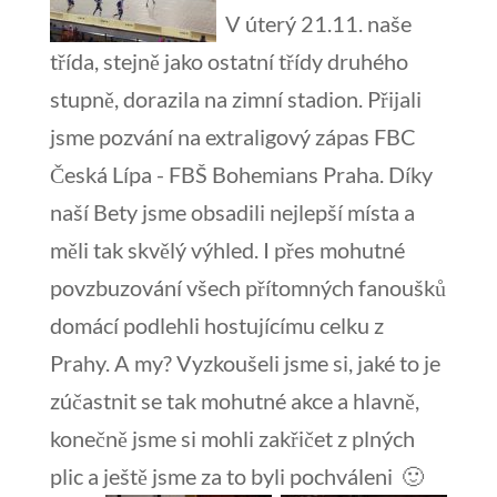
V úterý 21.11. naše
třída, stejně jako ostatní třídy druhého
stupně, dorazila na zimní stadion. Přijali
jsme pozvání na extraligový zápas FBC
Česká Lípa - FBŠ Bohemians Praha. Díky
naší Bety jsme obsadili nejlepší místa a
měli tak skvělý výhled. I přes mohutné
povzbuzování všech přítomných fanoušků
domácí podlehli hostujícímu celku z
Prahy. A my? Vyzkoušeli jsme si, jaké to je
zúčastnit se tak mohutné akce a hlavně,
konečně jsme si mohli zakřičet z plných
plic a ještě jsme za to byli pochváleni 🙂