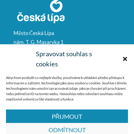
Město Česká Lípa
nám. T. G. Masaryka 1
Česká Lípa
Spravovat souhlas s
47001
cookies
IČO: 00260428
Abychom poskytli co nejlepší služby, používáme k ukládání a/nebo přístupu k
informacím o zařízení, technologie jako jsou soubory cookies. Souhlas s těmito
487 881 111
technologiemi nám umožní zpracovávat údaje, jako je chování při procházení
nebo jedinečná ID na tomto webu. Nesouhlas nebo odvolání souhlasu může
podatelna@mucl.cz
nepříznivě ovlivnit určité vlastnosti a funkce.
PŘIJMOUT
ODMÍTNOUT