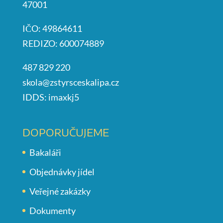
47001
IČO: 49864611
REDIZO: 600074889
487 829 220
skola@zstyrsceskalipa.cz
IDDS: imaxkj5
DOPORUČUJEME
Bakaláři
Objednávky jídel
Veřejné zakázky
Dokumenty