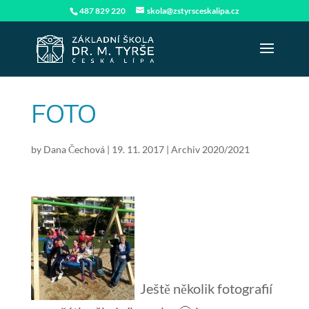
487 829 220
skola@zstyrsceskalipa.cz
FOTO
by
Dana Čechová
|
19. 11. 2017
|
Archiv 2020/2021
Ještě několik fotografií