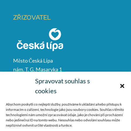
ZŘIZOVATEL
Město Česká Lípa
nám. T. G. Masaryka 1
Česká Lípa
Spravovat souhlas s
47001
cookies
IČO: 00260428
Abychom poskytli co nejlepší služby, používáme k ukládání a/nebo přístupu k
informacím o zařízení, technologie jako jsou soubory cookies. Souhlas s těmito
487 881 111
technologiemi nám umožní zpracovávat údaje, jako je chování při procházení
nebo jedinečná ID na tomto webu. Nesouhlas nebo odvolání souhlasu může
podatelna@mucl.cz
nepříznivě ovlivnit určité vlastnosti a funkce.