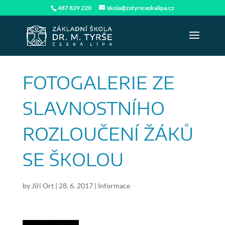
487 829 220
skola@zstyrsceskalipa.cz
FOTOGALERIE ZE
SLAVNOSTNÍHO
ROZLOUČENÍ ŽÁKŮ
SE ŠKOLOU
by
Jiří Ort
|
28. 6. 2017
|
Informace