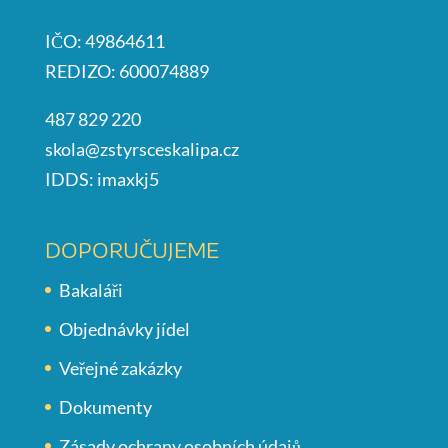
IČO: 49864611
REDIZO: 600074889
487 829 220
skola@zstyrsceskalipa.cz
IDDS: imaxkj5
DOPORUČUJEME
Bakaláři
Objednávky jídel
Veřejné zakázky
Dokumenty
Zásady ochrany osobních údajů