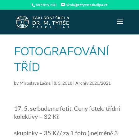
487 829 220
skola@zstyrsceskalipa.cz
FOTOGRAFOVÁNÍ
TŘÍD
by
Miroslava Lačná
|
8. 5. 2018
|
Archiv 2020/2021
5. se budeme fotit. Ceny fotek: třídní
kolektivy – 32 Kč
skupinky – 35 Kč/ za 1 foto ( nejméně 3