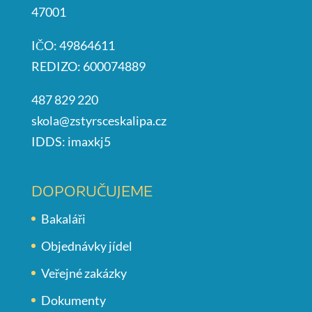
47001
IČO: 49864611
REDIZO: 600074889
487 829 220
skola@zstyrsceskalipa.cz
IDDS: imaxkj5
DOPORUČUJEME
Bakaláři
Objednávky jídel
Veřejné zakázky
Dokumenty