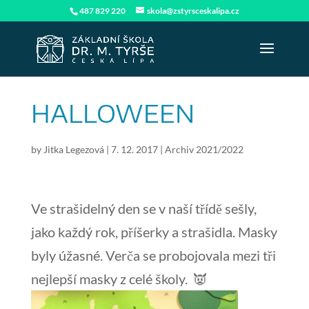
487 829 220
skola@zstyrsceskalipa.cz
HALLOWEEN
by
Jitka Legezová
|
7. 12. 2017
|
Archiv 2021/2022
Ve strašidelný den se v naší třídě sešly,
jako každý rok, příšerky a strašidla. Masky
byly úžasné. Verča se probojovala mezi tři
nejlepší masky z celé školy. 👿