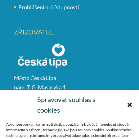
Prohlášení o přístupnosti
ZŘIZOVATEL
Město Česká Lípa
nám. T. G. Masaryka 1
Česká Lípa
Spravovat souhlas s
47001
cookies
IČO: 00260428
Abychom poskytli co nejlepší služby, používáme k ukládání a/nebo přístupu k
informacím o zařízení, technologie jako jsou soubory cookies. Souhlas s těmito
487 881 111
technologiemi nám umožní zpracovávat údaje, jako je chování při procházení