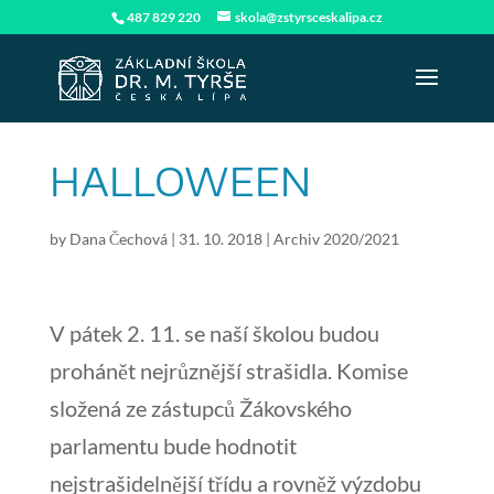
487 829 220
skola@zstyrsceskalipa.cz
HALLOWEEN
by
Dana Čechová
|
31. 10. 2018
|
Archiv 2020/2021
V pátek 2. 11. se naší školou budou
prohánět nejrůznější strašidla. Komise
složená ze zástupců Žákovského
parlamentu bude hodnotit
nejstrašidelnější třídu a rovněž výzdobu