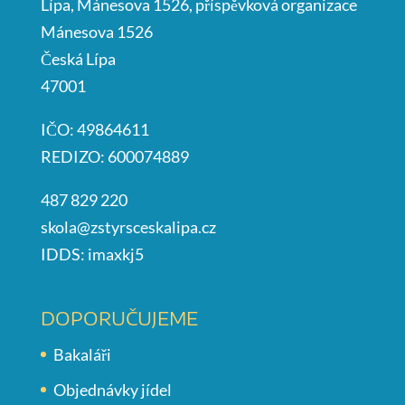
Lípa, Mánesova 1526, příspěvková organizace
Mánesova 1526
Česká Lípa
47001
IČO: 49864611
REDIZO: 600074889
487 829 220
skola@zstyrsceskalipa.cz
IDDS: imaxkj5
DOPORUČUJEME
Bakaláři
Objednávky jídel