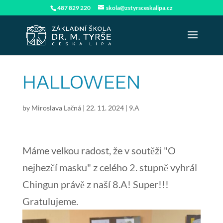
487 829 220
skola@zstyrsceskalipa.cz
HALLOWEEN
by
Miroslava Lačná
|
22. 11. 2024
|
9.A
Máme velkou radost, že v soutěži "O
nejhezčí masku" z celého 2. stupně vyhrál
Chingun právě z naší 8.A! Super!!!
Gratulujeme.