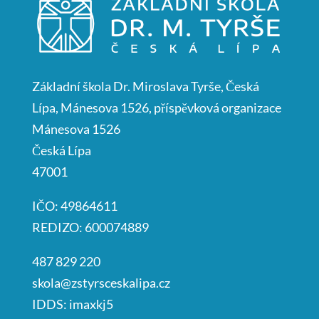
Základní škola Dr. Miroslava Tyrše, Česká
Lípa, Mánesova 1526, příspěvková organizace
Mánesova 1526
Česká Lípa
47001
IČO: 49864611
REDIZO: 600074889
487 829 220
skola@zstyrsceskalipa.cz
IDDS: imaxkj5