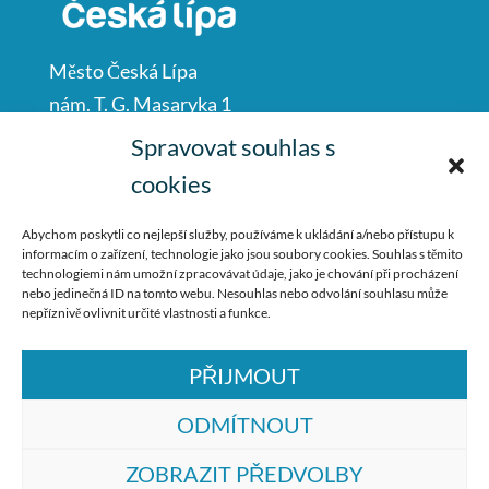
Město Česká Lípa
nám. T. G. Masaryka 1
Česká Lípa
Spravovat souhlas s
47001
cookies
IČO: 00260428
Abychom poskytli co nejlepší služby, používáme k ukládání a/nebo přístupu k
informacím o zařízení, technologie jako jsou soubory cookies. Souhlas s těmito
487 881 111
technologiemi nám umožní zpracovávat údaje, jako je chování při procházení
nebo jedinečná ID na tomto webu. Nesouhlas nebo odvolání souhlasu může
podatelna@mucl.cz
nepříznivě ovlivnit určité vlastnosti a funkce.
PŘIJMOUT
ODMÍTNOUT
ZOBRAZIT PŘEDVOLBY