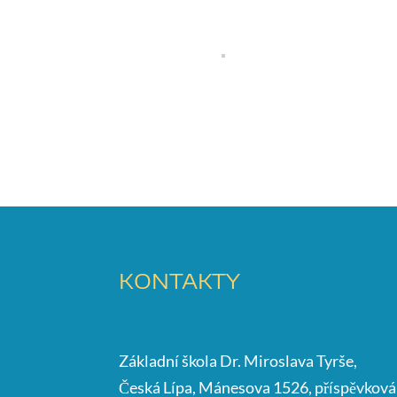
KONTAKTY
Základní škola Dr. Miroslava Tyrše,
Česká Lípa, Mánesova 1526, příspěvková