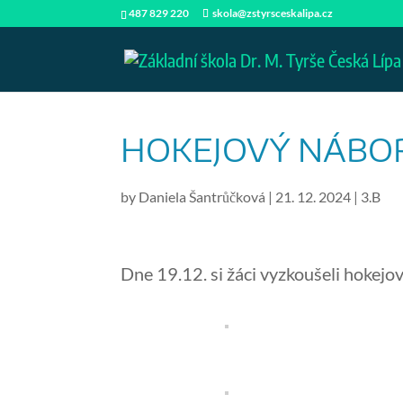
487 829 220
skola@zstyrsceskalipa.cz
HOKEJOVÝ NÁBO
by
Daniela Šantrůčková
|
21. 12. 2024
|
3.B
Dne 19.12. si žáci vyzkoušeli hokejov