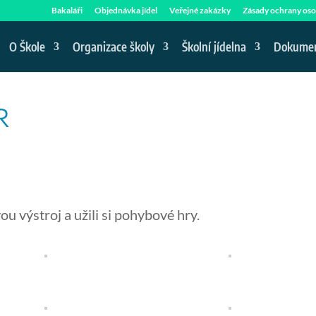
Bakaláři
Objednávka jídel
Veřejné zakázky
Zásady ochrany oso
O Škole
Organizace školy
Školní jídelna
Dokume
R
ou výstroj a užili si pohybové hry.