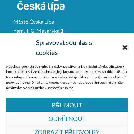
Město Česká Lípa
nám. T. G. Masaryka 1
Česká Lípa
Spravovat souhlas s
47001
cookies
IČO: 00260428
Abychom poskytli co nejlepší služby, používáme k ukládání a/nebo přístupu k
informacím o zařízení, technologie jako jsou soubory cookies. Souhlas s těmito
487 881 111
technologiemi nám umožní zpracovávat údaje, jako je chování při procházení
nebo jedinečná ID na tomto webu. Nesouhlas nebo odvolání souhlasu může
podatelna@mucl.cz
nepříznivě ovlivnit určité vlastnosti a funkce.
PŘIJMOUT
ODMÍTNOUT
ZOBRAZIT PŘEDVOLBY