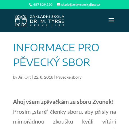
487 829 220
skola@zstyrsceskalipa.cz
INFORMACE PRO
PĚVECKÝ SBOR
by
Jiří Ort
|
22. 8. 2018
|
Pěvecké sbory
Ahoj všem zpěvačkám ze sboru Zvonek!
Prosím „staré“ členky sboru, aby přišly na
mimořádnou zkoušku kvůli vítání