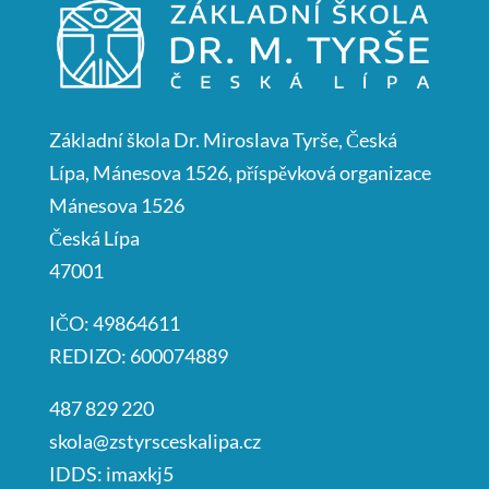
Základní škola Dr. Miroslava Tyrše, Česká
Lípa, Mánesova 1526, příspěvková organizace
Mánesova 1526
Česká Lípa
47001
IČO: 49864611
REDIZO: 600074889
487 829 220
skola@zstyrsceskalipa.cz
IDDS: imaxkj5