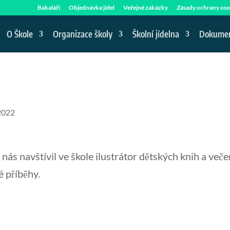
Bakaláři
Objednávka jídel
Veřejné zakázky
Zásady ochrany oso
O Škole
Organizace školy
Školní jídelna
Dokume
2022
ás navštívil ve škole ilustrátor dětských knih a veče
é příběhy.