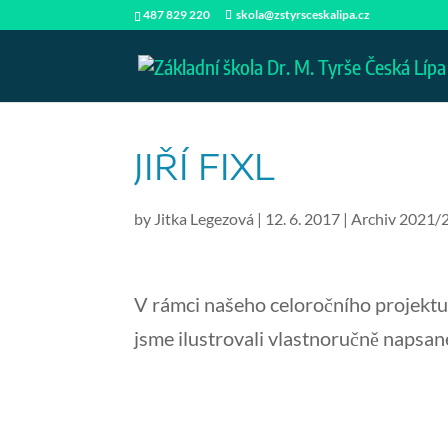
487 829 220
skola@zstyrsceskalipa.cz
JIŘÍ FIXL
by
Jitka Legezová
|
12. 6. 2017
|
Archiv 2021/
V rámci našeho celoročního projektu n
jsme ilustrovali vlastnoručně napsan