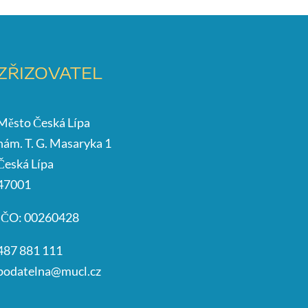
ZŘIZOVATEL
Město Česká Lípa
nám. T. G. Masaryka 1
Česká Lípa
47001
IČO: 00260428
487 881 111
podatelna@mucl.cz