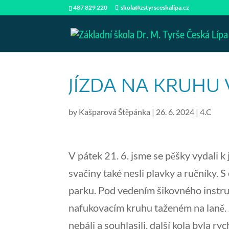
487 829 220
skola@zstyrsceskalipa.cz
JÍZDA NA KRUHU 
by
Kašparová Štěpánka
|
26. 6. 2024
|
4.C
V pátek 21. 6. jsme se pěšky vydali 
svačiny také nesli plavky a ručníky.
parku. Pod vedením šikovného instrukto
nafukovacím kruhu taženém na laně. J
nebáli a souhlasili, další kola byla r