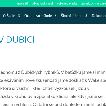
Bakaláři
Objednávka jídel
Veřejné zakázky
Zásady ochrany oso
O Škole
Organizace školy
Školní jídelna
Dokume
V DUBICI
k jednomu z Dubických rybníků. V batůžku jsme si mi
 S očekáváním nové zkušenosti jsme došli až k Wake sp
ra si všichni, kteří chtěli vyzkoušeli jízdu v
ízda v kruhu byla zpočátku klidná, ale když jsme se
ychlejší a rychlejší. Ostatní se pod dohledem mohli ochl