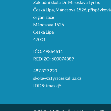
Základní škola Dr. Miroslava Tyrše,
Česká Lípa, Mánesova 1526, příspěvková
organizace
Mánesova 1526
Česká Lípa
47001
IČO: 49864611
REDIZO: 600074889
487 829 220
skola@zstyrsceskalipa.cz
IDDS: imaxkj5