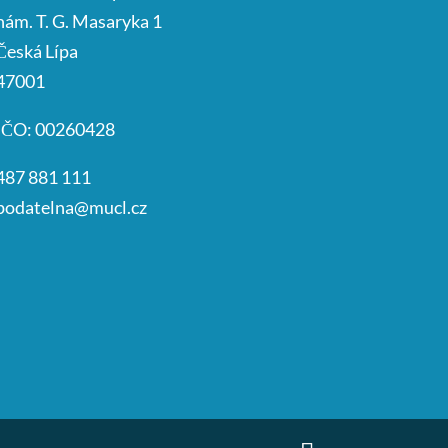
nám. T. G. Masaryka 1
Česká Lípa
47001
IČO: 00260428
487 881 111
podatelna@mucl.cz