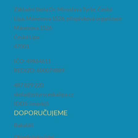
Základní škola Dr. Miroslava Tyrše, Česká
Lípa, Mánesova 1526, příspěvková organizace
Mánesova 1526
Česká Lípa
47001
IČO: 49864611
REDIZO: 600074889
487 829 220
skola@zstyrsceskalipa.cz
IDDS: imaxkj5
DOPORUČUJEME
Bakaláři
Objednávky jídel