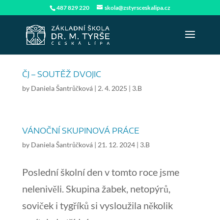
487 829 220
skola@zstyrsceskalipa.cz
ČJ – SOUTĚŽ DVOJIC
by
Daniela Šantrůčková
|
2. 4. 2025
|
3.B
VÁNOČNÍ SKUPINOVÁ PRÁCE
by
Daniela Šantrůčková
|
21. 12. 2024
|
3.B
Poslední školní den v tomto roce jsme
nelenivěli. Skupina žabek, netopýrů,
soviček i tygříků si vysloužila několik