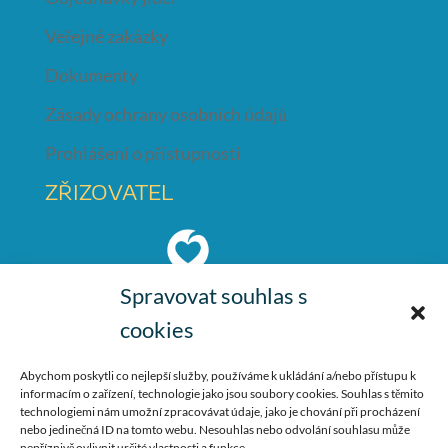
Veřejné zakázky
Dokumenty
Zásady ochrany osobních údajů
Prohlášení o přístupnosti
ZŘIZOVATEL
Spravovat souhlas s
cookies
Město Česká Lípa
nám. T. G. Masaryka 1
Abychom poskytli co nejlepší služby, používáme k ukládání a/nebo přístupu k
informacím o zařízení, technologie jako jsou soubory cookies. Souhlas s těmito
Česká Lípa
technologiemi nám umožní zpracovávat údaje, jako je chování při procházení
47001
nebo jedinečná ID na tomto webu. Nesouhlas nebo odvolání souhlasu může
nepříznivě ovlivnit určité vlastnosti a funkce.