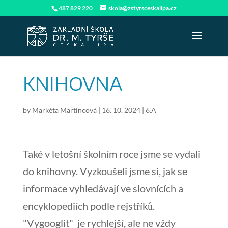
487 829 220
skola@zstyrsceskalipa.cz
KNIHOVNA
by
Markéta Martincová
|
16. 10. 2024
|
6.A
Také v letošní školním roce jsme se vydali
do knihovny. Vyzkoušeli jsme si, jak se
informace vyhledávají ve slovnících a
encyklopediích podle rejstříků.
"Vygooglit" je rychlejší, ale ne vždy