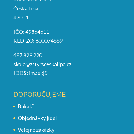
Česká Lípa
47001
IČO: 49864611
REDIZO: 600074889
487 829 220
skola@zstyrsceskalipa.cz
IDDS: imaxkj5
DOPORUČUJEME
Bakaláři
Objednávky jídel
Veřejné zakázky