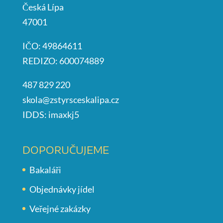
Česká Lípa
47001
IČO: 49864611
REDIZO: 600074889
487 829 220
skola@zstyrsceskalipa.cz
IDDS: imaxkj5
DOPORUČUJEME
Bakaláři
Objednávky jídel
Veřejné zakázky