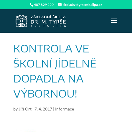
487 829 220
skola@zstyrsceskalipa.cz
KONTROLA VE
ŠKOLNÍ JÍDELNĚ
DOPADLA NA
VÝBORNOU!
by
Jiří Ort
|
7. 4. 2017
|
Informace