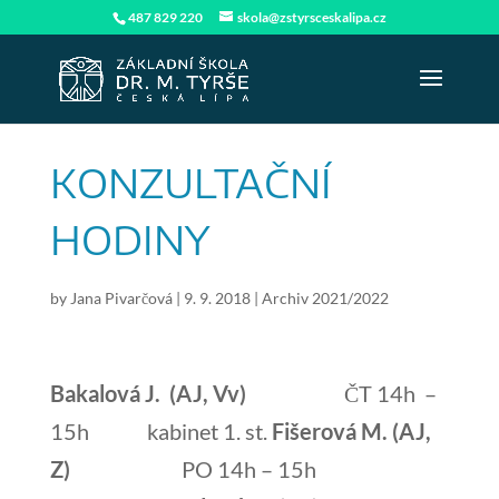
487 829 220
skola@zstyrsceskalipa.cz
KONZULTAČNÍ
HODINY
by
Jana Pivarčová
|
9. 9. 2018
|
Archiv 2021/2022
Bakalová J.
(AJ, Vv)
ČT 14h –
15h kabinet 1. st.
Fišerová M. (AJ,
Z)
PO 14h – 15h