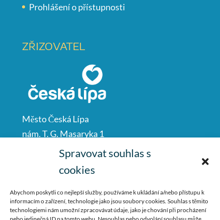
Prohlášení o přístupnosti
ZŘIZOVATEL
Město Česká Lípa
nám. T. G. Masaryka 1
Česká Lípa
Spravovat souhlas s
47001
cookies
IČO: 00260428
Abychom poskytli co nejlepší služby, používáme k ukládání a/nebo přístupu k
informacím o zařízení, technologie jako jsou soubory cookies. Souhlas s těmito
487 881 111
technologiemi nám umožní zpracovávat údaje, jako je chování při procházení
nebo jedinečná ID na tomto webu. Nesouhlas nebo odvolání souhlasu může