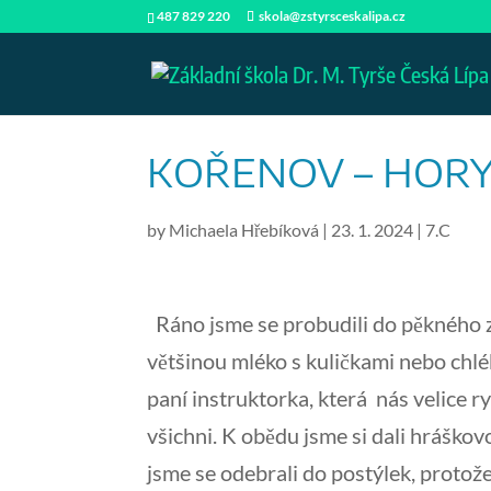
487 829 220
skola@zstyrsceskalipa.cz
KOŘENOV – HORY
by
Michaela Hřebíková
|
23. 1. 2024
|
7.C
Ráno jsme se probudili do pěkného zi
většinou mléko s kuličkami nebo chlé
paní instruktorka, která nás velice r
všichni. K obědu jsme si dali hrášk
jsme se odebrali do postýlek, protož