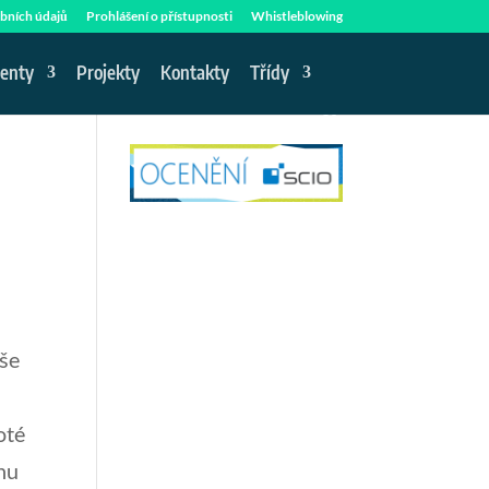
bních údajů
Prohlášení o přístupnosti
Whistleblowing
enty
Projekty
Kontakty
Třídy
aše
oté
ahu