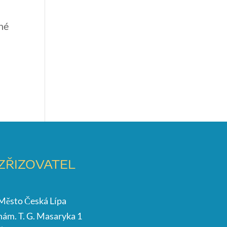
čné
ZŘIZOVATEL
Město Česká Lípa
nám. T. G. Masaryka 1