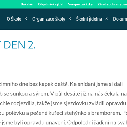
Bakaláři
Objednávka jídel
Veřejné zakázky
Zásady ochrany oso
O Škole
Organizace školy
Školní jídelna
Dokum
 DEN 2.
mního dne bez kapek deště. Ke snídani jsme si dali
b se šunkou a sýrem. V půl desáté již na nás čekala n
ychle rozjezdila, takže jsme sjezdovku zvládli opravdu
ovou polévku a pečené kuřecí stehýnko s bramborem. P
e jsme byli opravdu unavení. Odpolední řádění na sv