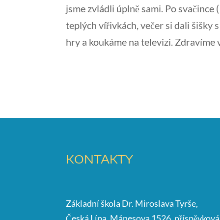
jsme zvládli úplně sami. Po svačince
teplých vířivkách, večer si dali šišk
hry a koukáme na televizi. Zdravíme
KONTAKTY
Základní škola Dr. Miroslava Tyrše,
Česká Lípa, Mánesova 1526, příspěvková