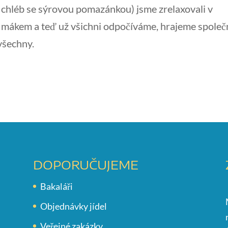
 ( chléb se sýrovou pomazánkou) jsme zrelaxovali v
y s mákem a teď už všichni odpočíváme, hrajeme spole
 všechny.
DOPORUČUJEME
Bakaláři
Objednávky jídel
Veřejné zakázky