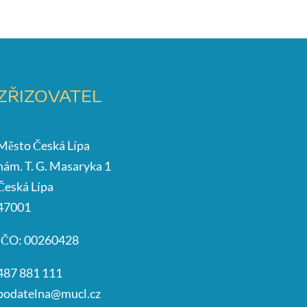
ZŘIZOVATEL
Město Česká Lípa
nám. T. G. Masaryka 1
Česká Lípa
47001
IČO: 00260428
487 881 111
podatelna@mucl.cz