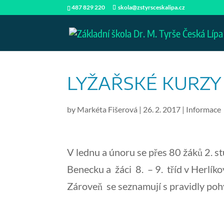
487 829 220
skola@zstyrsceskalipa.cz
LYŽAŘSKÉ KURZY
by
Markéta Fišerová
|
26. 2. 2017
|
Informace
V lednu a únoru se přes 80 žáků 2. stu
Benecku a žáci 8. – 9. tříd v Herlík
Zároveň se seznamují s pravidly poh