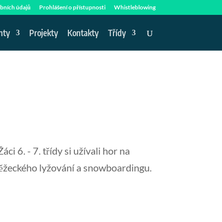
bních údajů
Prohlášení o přístupnosti
Whistleblowing
nty
Projekty
Kontakty
Třídy
i 6. - 7. třídy si užívali hor na
 běžeckého lyžování a snowboardingu.