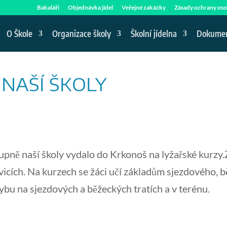
Bakaláři
Objednávka jídel
Veřejné zakázky
Zásady ochrany oso
O Škole
Organizace školy
Školní jídelna
Dokume
 NAŠÍ ŠKOLY
pně naší školy vydalo do Krkonoš na lyžařské kurzy.Žác
ovicích. Na kurzech se žáci učí základům sjezdového,
ybu na sjezdových a běžeckých tratích a v terénu.