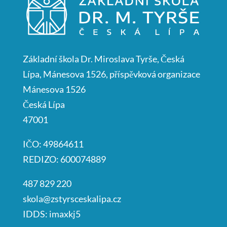
Základní škola Dr. Miroslava Tyrše, Česká
Lípa, Mánesova 1526, příspěvková organizace
Mánesova 1526
Česká Lípa
47001
IČO: 49864611
REDIZO: 600074889
487 829 220
skola@zstyrsceskalipa.cz
IDDS: imaxkj5