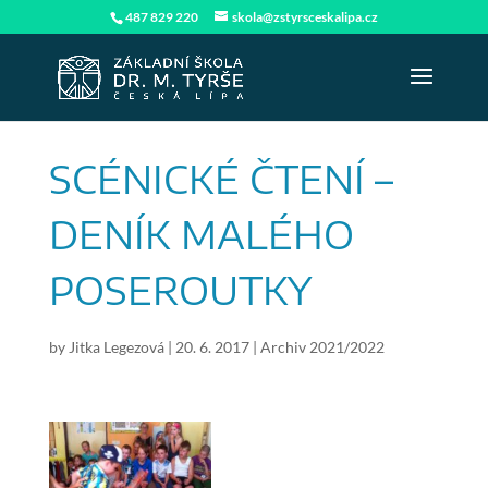
487 829 220
skola@zstyrsceskalipa.cz
SCÉNICKÉ ČTENÍ –
DENÍK MALÉHO
POSEROUTKY
by
Jitka Legezová
|
20. 6. 2017
|
Archiv 2021/2022