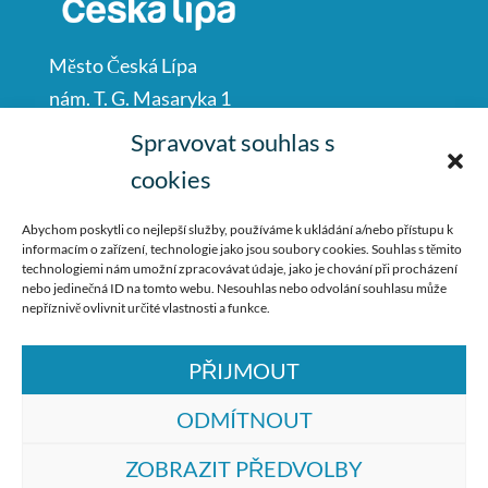
Město Česká Lípa
nám. T. G. Masaryka 1
Česká Lípa
Spravovat souhlas s
47001
cookies
IČO: 00260428
Abychom poskytli co nejlepší služby, používáme k ukládání a/nebo přístupu k
informacím o zařízení, technologie jako jsou soubory cookies. Souhlas s těmito
487 881 111
technologiemi nám umožní zpracovávat údaje, jako je chování při procházení
nebo jedinečná ID na tomto webu. Nesouhlas nebo odvolání souhlasu může
podatelna@mucl.cz
nepříznivě ovlivnit určité vlastnosti a funkce.
PŘIJMOUT
ODMÍTNOUT
ZOBRAZIT PŘEDVOLBY
© ZŠ Dr. M. Tyrše Česká Lípa, vytvořila