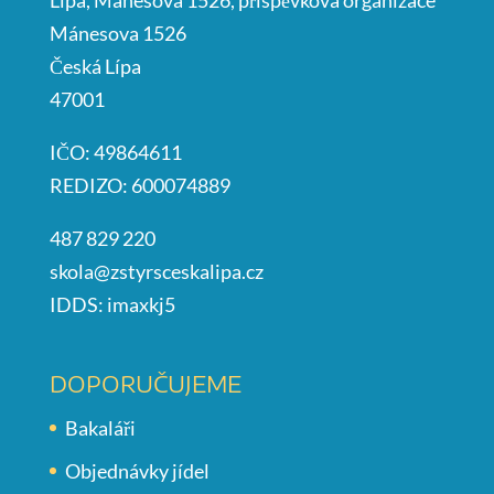
Lípa, Mánesova 1526, příspěvková organizace
Mánesova 1526
Česká Lípa
47001
IČO: 49864611
REDIZO: 600074889
487 829 220
skola@zstyrsceskalipa.cz
IDDS: imaxkj5
DOPORUČUJEME
Bakaláři
Objednávky jídel