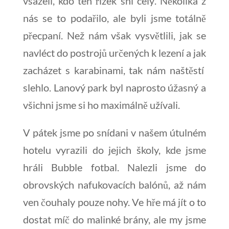
vsázeli, kdo ten řízek sní celý. Několika z
nás se to podařilo, ale byli jsme totálně
přecpaní. Než nám však vysvětlili, jak se
navléct do postrojů určených k lezení a jak
zacházet s karabinami, tak nám naštěstí
slehlo. Lanový park byl naprosto úžasný a
všichni jsme si ho maximálně užívali.
V pátek jsme po snídani v našem útulném
hotelu vyrazili do jejich školy, kde jsme
hráli Bubble fotbal. Nalezli jsme do
obrovských nafukovacích balónů, až nám
ven čouhaly pouze nohy. Ve hře má jít o to
dostat míč do malinké brány, ale my jsme