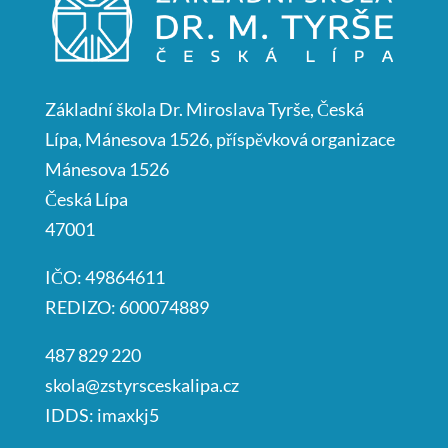
Základní škola Dr. Miroslava Tyrše, Česká
Lípa, Mánesova 1526, příspěvková organizace
Mánesova 1526
Česká Lípa
47001
IČO: 49864611
REDIZO: 600074889
487 829 220
skola@zstyrsceskalipa.cz
IDDS: imaxkj5