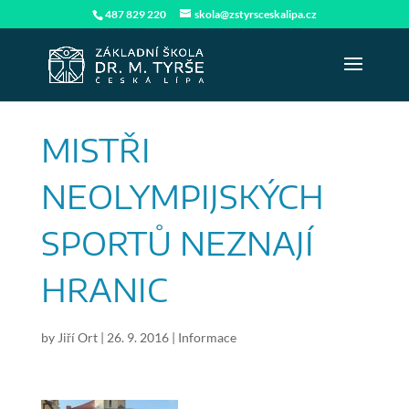
487 829 220
skola@zstyrsceskalipa.cz
MISTŘI
NEOLYMPIJSKÝCH
SPORTŮ NEZNAJÍ
HRANIC
by
Jiří Ort
|
26. 9. 2016
|
Informace