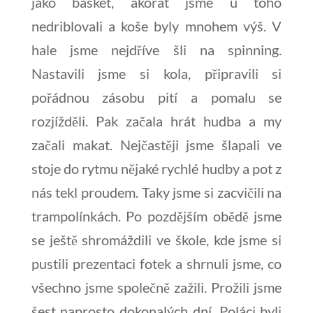
jako basket, akorát jsme u toho
nedriblovali a koše byly mnohem výš. V
hale jsme nejdříve šli na spinning.
Nastavili jsme si kola, připravili si
pořádnou zásobu pití a pomalu se
rozjížděli. Pak začala hrát hudba a my
začali makat. Nejčastěji jsme šlapali ve
stoje do rytmu nějaké rychlé hudby a pot z
nás tekl proudem. Taky jsme si zacvičili na
trampolínkách. Po pozdějším obědě jsme
se ještě shromáždili ve škole, kde jsme si
pustili prezentaci fotek a shrnuli jsme, co
všechno jsme společně zažili. Prožili jsme
šest naprosto dokonalých dní, Poláci byli