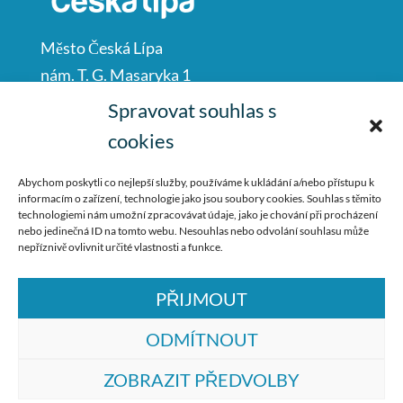
Město Česká Lípa
nám. T. G. Masaryka 1
Česká Lípa
Spravovat souhlas s
47001
cookies
IČO: 00260428
Abychom poskytli co nejlepší služby, používáme k ukládání a/nebo přístupu k
informacím o zařízení, technologie jako jsou soubory cookies. Souhlas s těmito
487 881 111
technologiemi nám umožní zpracovávat údaje, jako je chování při procházení
nebo jedinečná ID na tomto webu. Nesouhlas nebo odvolání souhlasu může
podatelna@mucl.cz
nepříznivě ovlivnit určité vlastnosti a funkce.
PŘIJMOUT
ODMÍTNOUT
ZOBRAZIT PŘEDVOLBY
© ZŠ Dr. M. Tyrše Česká Lípa, vytvořila