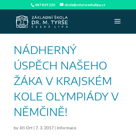
487 829 220
skola@zstyrsceskalipa.cz
NÁDHERNÝ
ÚSPĚCH NAŠEHO
ŽÁKA V KRAJSKÉM
KOLE OLYMPIÁDY V
NĚMČINĚ!
by
Jiří Ort
|
7. 3. 2017
|
Informace