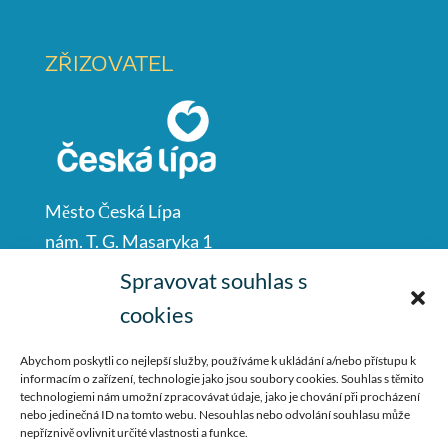
ZŘIZOVATEL
Město Česká Lípa
nám. T. G. Masaryka 1
Česká Lípa
Spravovat souhlas s
47001
cookies
IČO: 00260428
Abychom poskytli co nejlepší služby, používáme k ukládání a/nebo přístupu k
informacím o zařízení, technologie jako jsou soubory cookies. Souhlas s těmito
487 881 111
technologiemi nám umožní zpracovávat údaje, jako je chování při procházení
nebo jedinečná ID na tomto webu. Nesouhlas nebo odvolání souhlasu může
podatelna@mucl.cz
nepříznivě ovlivnit určité vlastnosti a funkce.