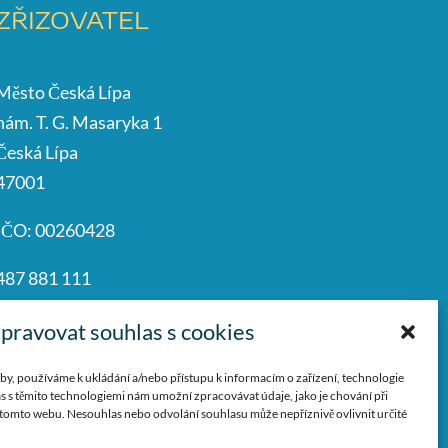
ZŘIZOVATEL
Město Česká Lípa
nám. T. G. Masaryka 1
Česká Lípa
47001
IČO: 00260428
487 881 111
podatelna@mucl.cz
pravovat souhlas s cookies
by, používáme k ukládání a/nebo přístupu k informacím o zařízení, technologie
s s těmito technologiemi nám umožní zpracovávat údaje, jako je chování při
tomto webu. Nesouhlas nebo odvolání souhlasu může nepříznivě ovlivnit určité