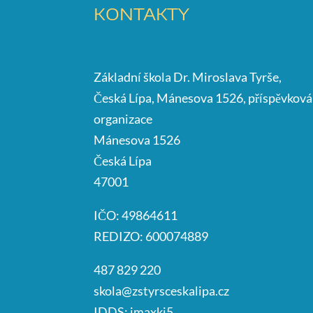
KONTAKTY
Základní škola Dr. Miroslava Tyrše,
Česká Lípa, Mánesova 1526, příspěvková
organizace
Mánesova 1526
Česká Lípa
47001
IČO: 49864611
REDIZO: 600074889
487 829 220
skola@zstyrsceskalipa.cz
IDDS: imaxkj5