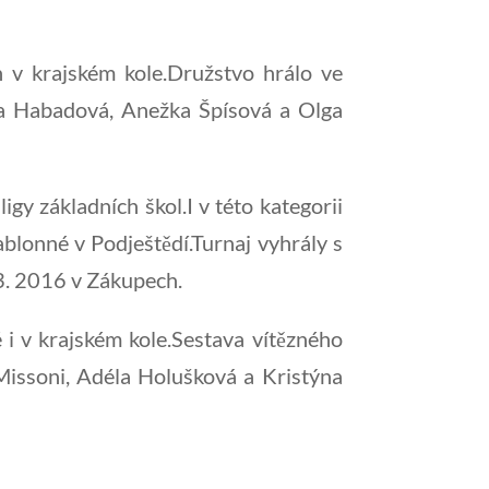
h v krajském kole.Družstvo hrálo ve
la Habadová, Anežka Špísová a Olga
gy základních škol.I v této kategorii
ablonné v Podještědí.Turnaj vyhrály s
 3. 2016 v Zákupech.
 i v krajském kole.Sestava vítězného
 Missoni, Adéla Holušková a Kristýna