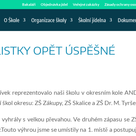
Bakaláři
Objednávka jídel
Veřejné zakázky
Zásady ochrany oso
O Škole
Organizace školy
Školní jídelna
Dokume
ISTKY OPĚT ÚSPĚŠNÉ
ívek reprezentovalo naši školu v okresním kole AND
í škol okresu: ZŠ Zákupy, ZŠ Skalice a ZŠ Dr. M. Tyrše
vyhrály s velkou převahou. Ve druhém zápasu se ZŠ S
y.Touto výhrou jsme se umístily na 1. místě a postupu