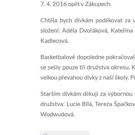
7. 4. 2016 opět v Zákupech.
Chtěla bych dívkám poděkovat za vý
složení: Adéla Dvořáková, Kateřin
Kadlecová.
Basketbalové dopoledne pokračovalo z
se sešly pouze tři družstva okresu. 
velkou převahou dívky z naší školy. 
Starším dívkám děkuji za výbornou r
družstva: Lucie Bílá, Tereza Špačko
Wodwudová.