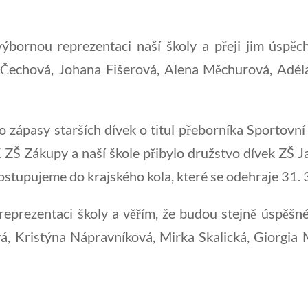
bornou reprezentaci naší školy a přeji jim úspěc
a Čechová, Johana Fišerová, Alena Měchurová, Adé
ápasy starších dívek o titul přeborníka Sportovní li
K ZŠ Zákupy a naší škole přibylo družstvo dívek ZŠ J
Postupujeme do krajského kola, které se odehraje 31.
eprezentaci školy a věřím, že budou stejně úspěšné
vá, Kristýna Nápravníková, Mirka Skalická, Giorgia