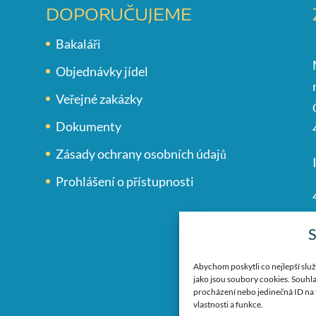
DOPORUČUJEME
Bakaláři
Objednávky jídel
Veřejné zakázky
Dokumenty
Zásady ochrany osobních údajů
Prohlášení o přístupnosti
S
Abychom poskytli co nejlepší služ
jako jsou soubory cookies. Souhla
procházení nebo jedinečná ID na 
vlastnosti a funkce.