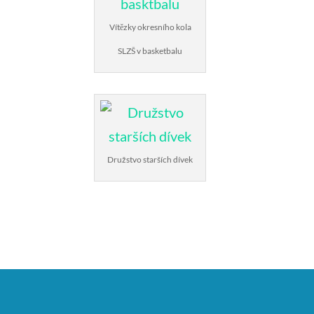
Vítězky okresního kola
SLZŠ v basketbalu
Družstvo starších dívek