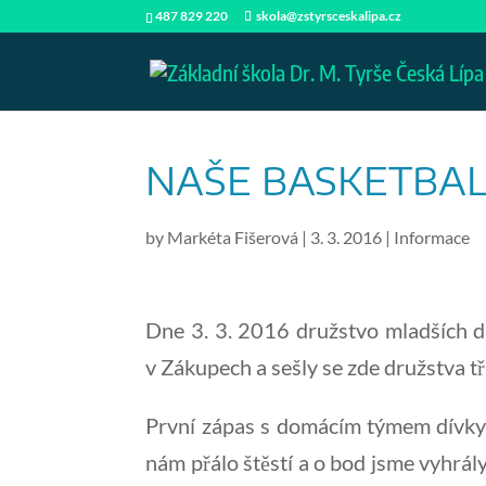
487 829 220
skola@zstyrsceskalipa.cz
NAŠE BASKETBAL
by
Markéta Fišerová
|
3. 3. 2016
|
Informace
Dne 3. 3. 2016 družstvo mladších d
v Zákupech a sešly se zde družstva tř
První zápas s domácím týmem dívky 
nám přálo štěstí a o bod jsme vyhrál