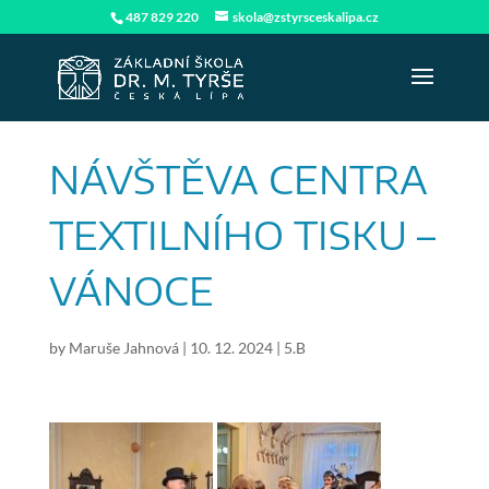
487 829 220
skola@zstyrsceskalipa.cz
NÁVŠTĚVA CENTRA
TEXTILNÍHO TISKU –
VÁNOCE
by
Maruše Jahnová
|
10. 12. 2024
|
5.B