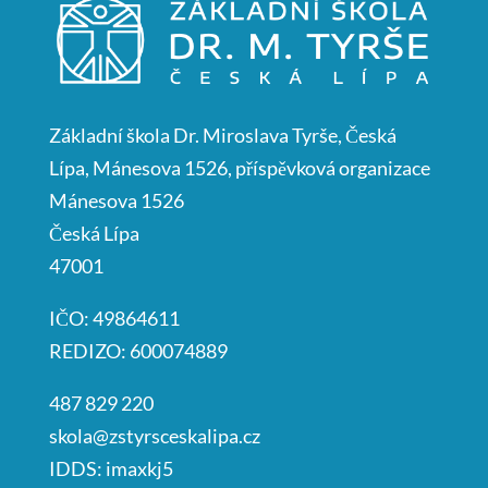
Základní škola Dr. Miroslava Tyrše, Česká
Lípa, Mánesova 1526, příspěvková organizace
Mánesova 1526
Česká Lípa
47001
IČO: 49864611
REDIZO: 600074889
487 829 220
skola@zstyrsceskalipa.cz
IDDS: imaxkj5