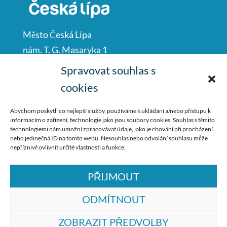
Město Česká Lípa
nám. T. G. Masaryka 1
Česká Lípa
Spravovat souhlas s
47001
cookies
IČO: 00260428
Abychom poskytli co nejlepší služby, používáme k ukládání a/nebo přístupu k
informacím o zařízení, technologie jako jsou soubory cookies. Souhlas s těmito
487 881 111
technologiemi nám umožní zpracovávat údaje, jako je chování při procházení
nebo jedinečná ID na tomto webu. Nesouhlas nebo odvolání souhlasu může
podatelna@mucl.cz
nepříznivě ovlivnit určité vlastnosti a funkce.
PŘIJMOUT
ODMÍTNOUT
ZOBRAZIT PŘEDVOLBY