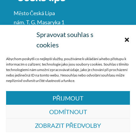
Město Česká Lípa
nám. T. G. Masaryka 1
Česká Lípa
Spravovat souhlas s
47001
cookies
IČO: 00260428
Abychom poskytli co nejlepší služby, používáme k ukládání a/nebo přístupu k
informacím o zařízení, technologie jako jsou soubory cookies. Souhlas s těmito
487 881 111
technologiemi nám umožní zpracovávat údaje, jako je chování při procházení
nebo jedinečná ID na tomto webu. Nesouhlas nebo odvolání souhlasu může
podatelna@mucl.cz
nepříznivě ovlivnit určité vlastnosti a funkce.
PŘIJMOUT
ODMÍTNOUT
ZOBRAZIT PŘEDVOLBY
© ZŠ Dr. M. Tyrše Česká Lípa, vytvořila