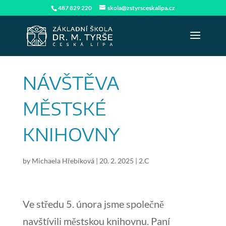
487 829 220
skola@zstyrsceskalipa.cz
NÁVŠTĚVA
MĚSTSKÉ
KNIHOVNY
by
Michaela Hřebíková
|
20. 2. 2025
|
2.C
Ve středu 5. února jsme společně
navštívili městskou knihovnu. Paní