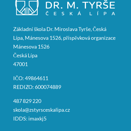
Základní škola Dr. Miroslava Tyrše, Česká
Lípa, Mánesova 1526, příspěvková organizace
Mánesova 1526
Česká Lípa
47001
IČO: 49864611
REDIZO: 600074889
487 829 220
skola@zstyrsceskalipa.cz
IDDS: imaxkj5