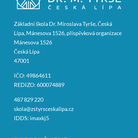
Základní škola Dr. Miroslava Tyrše, Česká
Lípa, Mánesova 1526, příspěvková organizace
Mánesova 1526
Česká Lípa
47001
IČO: 49864611
REDIZO: 600074889
487 829 220
skola@zstyrsceskalipa.cz
IDDS: imaxkj5