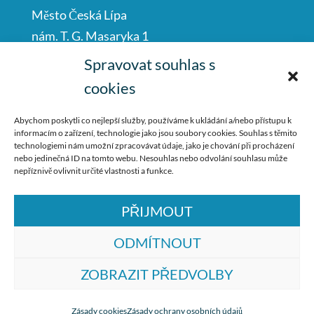
Město Česká Lípa
nám. T. G. Masaryka 1
Česká Lípa
Spravovat souhlas s
47001
cookies
IČO: 00260428
Abychom poskytli co nejlepší služby, používáme k ukládání a/nebo přístupu k
informacím o zařízení, technologie jako jsou soubory cookies. Souhlas s těmito
487 881 111
technologiemi nám umožní zpracovávat údaje, jako je chování při procházení
nebo jedinečná ID na tomto webu. Nesouhlas nebo odvolání souhlasu může
podatelna@mucl.cz
nepříznivě ovlivnit určité vlastnosti a funkce.
PŘIJMOUT
ODMÍTNOUT
ZOBRAZIT PŘEDVOLBY
© ZŠ Dr. M. Tyrše Česká Lípa, vytvořila
společnost
TrollComputers s.r.o.
Zásady cookies
Zásady ochrany osobních údajů