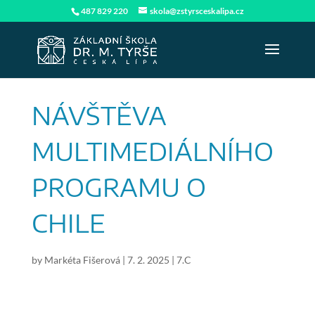
487 829 220
skola@zstyrsceskalipa.cz
NÁVŠTĚVA
MULTIMEDIÁLNÍHO
PROGRAMU O
CHILE
by
Markéta Fišerová
|
7. 2. 2025
|
7.C