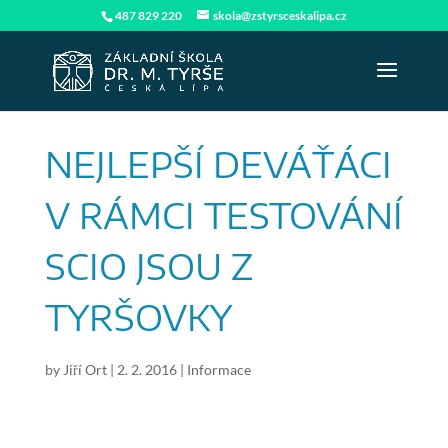
487 829 220
skola@zstyrsceskalipa.cz
NEJLEPŠÍ DEVÁŤÁCI
V RÁMCI TESTOVÁNÍ
SCIO JSOU Z
TYRŠOVKY
by
Jiří Ort
|
2. 2. 2016
|
Informace