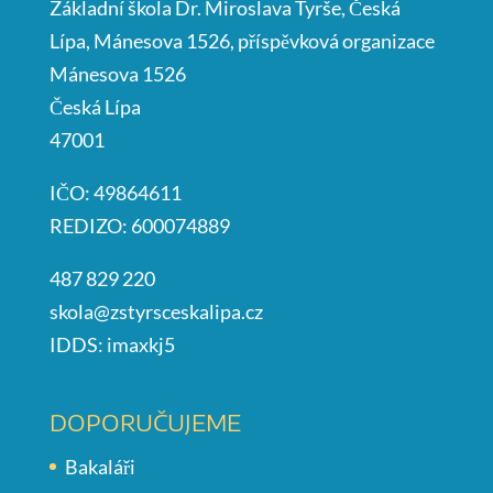
Základní škola Dr. Miroslava Tyrše, Česká
Lípa, Mánesova 1526, příspěvková organizace
Mánesova 1526
Česká Lípa
47001
IČO: 49864611
REDIZO: 600074889
487 829 220
skola@zstyrsceskalipa.cz
IDDS: imaxkj5
DOPORUČUJEME
Bakaláři