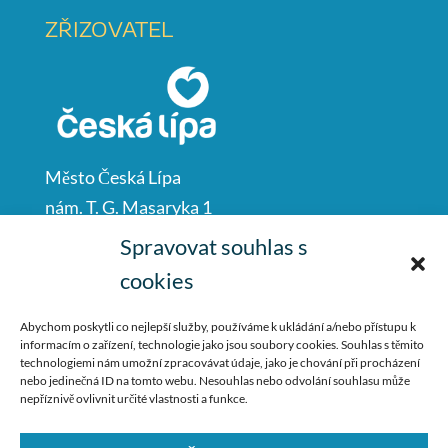
ZŘIZOVATEL
Město Česká Lípa
nám. T. G. Masaryka 1
Česká Lípa
Spravovat souhlas s
47001
cookies
IČO: 00260428
Abychom poskytli co nejlepší služby, používáme k ukládání a/nebo přístupu k
informacím o zařízení, technologie jako jsou soubory cookies. Souhlas s těmito
487 881 111
technologiemi nám umožní zpracovávat údaje, jako je chování při procházení
nebo jedinečná ID na tomto webu. Nesouhlas nebo odvolání souhlasu může
podatelna@mucl.cz
nepříznivě ovlivnit určité vlastnosti a funkce.