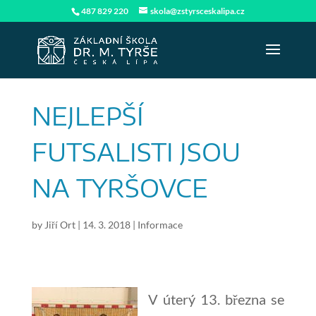
487 829 220
skola@zstyrsceskalipa.cz
NEJLEPŠÍ
FUTSALISTI JSOU
NA TYRŠOVCE
by
Jiří Ort
|
14. 3. 2018
|
Informace
V úterý 13. března se