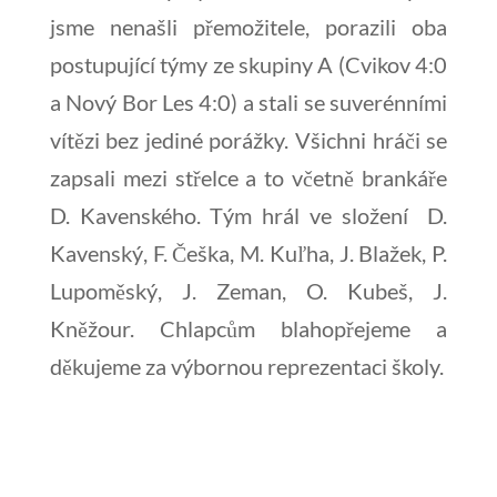
jsme nenašli přemožitele, porazili oba
postupující týmy ze skupiny A (Cvikov 4:0
a Nový Bor Les 4:0) a stali se suverénními
vítězi bez jediné porážky. Všichni hráči se
zapsali mezi střelce a to včetně brankáře
D. Kavenského. Tým hrál ve složení D.
Kavenský, F. Češka, M. Kuľha, J. Blažek, P.
Lupoměský, J. Zeman, O. Kubeš, J.
Kněžour. Chlapcům blahopřejeme a
děkujeme za výbornou reprezentaci školy.