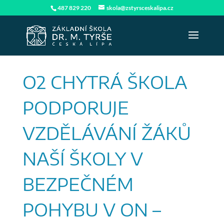
487 829 220
skola@zstyrsceskalipa.cz
O2 CHYTRÁ ŠKOLA
PODPORUJE
VZDĚLÁVÁNÍ ŽÁKŮ
NAŠÍ ŠKOLY V
BEZPEČNÉM
POHYBU V ON –