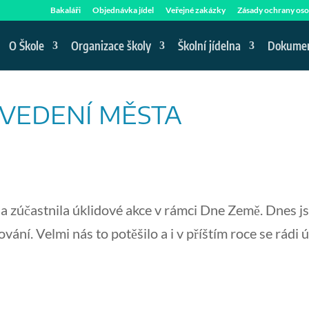
Bakaláři
Objednávka jídel
Veřejné zakázky
Zásady ochrany oso
O Škole
Organizace školy
Školní jídelna
Dokume
VEDENÍ MĚSTA
ola zúčastnila úklidové akce v rámci Dne Země. Dnes j
ání. Velmi nás to potěšilo a i v příštím roce se rádi