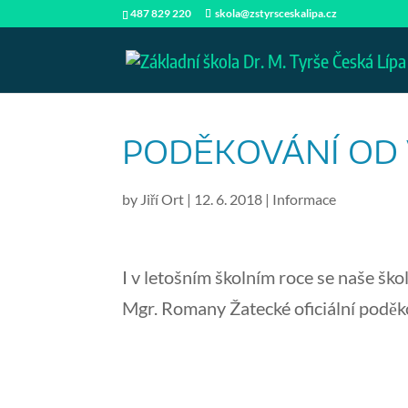
487 829 220
skola@zstyrsceskalipa.cz
PODĚKOVÁNÍ OD 
by
Jiří Ort
|
12. 6. 2018
|
Informace
I v letošním školním roce se naše šk
Mgr. Romany Žatecké oficiální poděkov