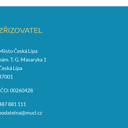
ZŘIZOVATEL
Město Česká Lípa
nám. T. G. Masaryka 1
Česká Lípa
47001
IČO: 00260428
487 881 111
podatelna@mucl.cz