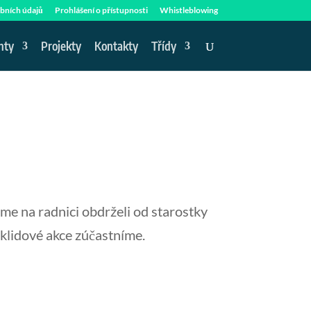
bních údajů
Prohlášení o přístupnosti
Whistleblowing
nty
Projekty
Kontakty
Třídy
sme na radnici obdrželi od starostky
 úklidové akce zúčastníme.