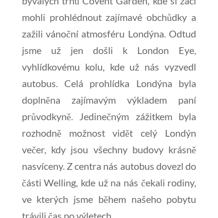
bývalých trhů Covent Garden, kde si žáci
mohli prohlédnout zajímavé obchůdky a
zažili vánoční atmosféru Londýna. Odtud
jsme už jen došli k London Eye,
vyhlídkovému kolu, kde už nás vyzvedl
autobus. Celá prohlídka Londýna byla
doplněna zajímavým výkladem paní
průvodkyně. Jedinečným zážitkem byla
rozhodně možnost vidět celý Londýn
večer, kdy jsou všechny budovy krásně
nasvíceny. Z centra nás autobus dovezl do
části Welling, kde už na nás čekali rodiny,
ve kterých jsme během našeho pobytu
trávili čas po výletech.