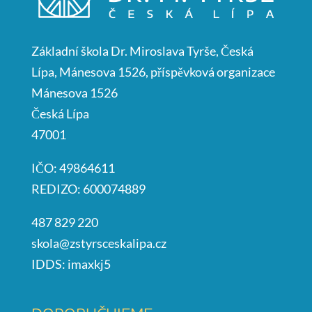
Základní škola Dr. Miroslava Tyrše, Česká
Lípa, Mánesova 1526, příspěvková organizace
Mánesova 1526
Česká Lípa
47001
IČO: 49864611
REDIZO: 600074889
487 829 220
skola@zstyrsceskalipa.cz
IDDS: imaxkj5