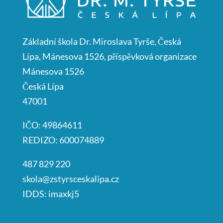
Základní škola Dr. Miroslava Tyrše, Česká
Lípa, Mánesova 1526, příspěvková organizace
Mánesova 1526
Česká Lípa
47001
IČO: 49864611
REDIZO: 600074889
487 829 220
skola@zstyrsceskalipa.cz
IDDS: imaxkj5