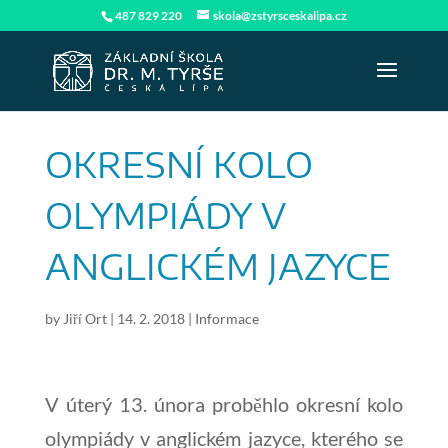
487 829 220
skola@zstyrsceskalipa.cz
OKRESNÍ KOLO
OLYMPIÁDY V
ANGLICKÉM JAZYCE
by
Jiří Ort
|
14. 2. 2018
|
Informace
V úterý 13. února proběhlo okresní kolo
olympiády v anglickém jazyce, kterého se