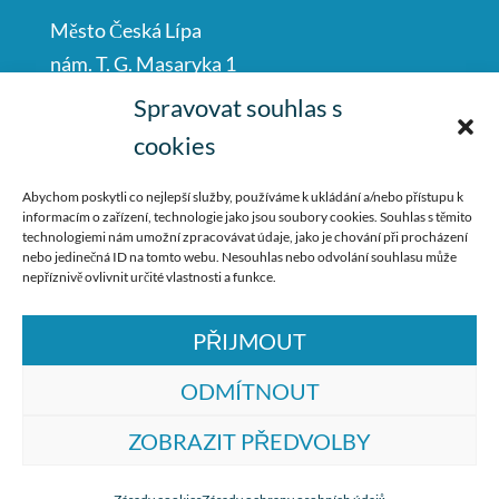
Město Česká Lípa
nám. T. G. Masaryka 1
Česká Lípa
Spravovat souhlas s
47001
cookies
IČO: 00260428
Abychom poskytli co nejlepší služby, používáme k ukládání a/nebo přístupu k
informacím o zařízení, technologie jako jsou soubory cookies. Souhlas s těmito
487 881 111
technologiemi nám umožní zpracovávat údaje, jako je chování při procházení
nebo jedinečná ID na tomto webu. Nesouhlas nebo odvolání souhlasu může
podatelna@mucl.cz
nepříznivě ovlivnit určité vlastnosti a funkce.
PŘIJMOUT
ODMÍTNOUT
ZOBRAZIT PŘEDVOLBY
© ZŠ Dr. M. Tyrše Česká Lípa, vytvořila