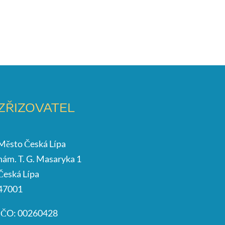
ZŘIZOVATEL
Město Česká Lípa
nám. T. G. Masaryka 1
Česká Lípa
47001
IČO: 00260428