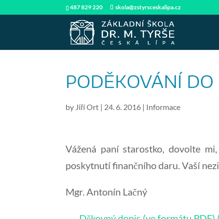
487 829 220
skola@zstyrsceskalipa.cz
PODĚKOVÁNÍ DO 
by
Jiří Ort
|
24. 6. 2016
|
Informace
Vážená paní starostko, dovolte m
poskytnutí finančního daru. Vaší nez
Mgr. Antonín Lačný
Děkovný dopis (ve formátu PDF)