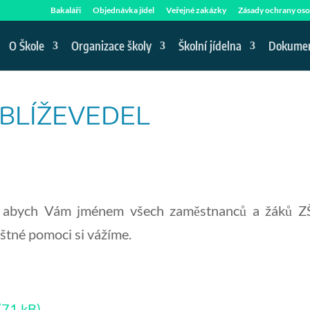
Bakaláři
Objednávka jídel
Veřejné zakázky
Zásady ochrany oso
O Škole
Organizace školy
Školní jídelna
Dokume
BLÍŽEVEDEL
i, abych Vám jménem všech zaměstnanců a žáků ZŠ
ištné pomoci si vážíme.