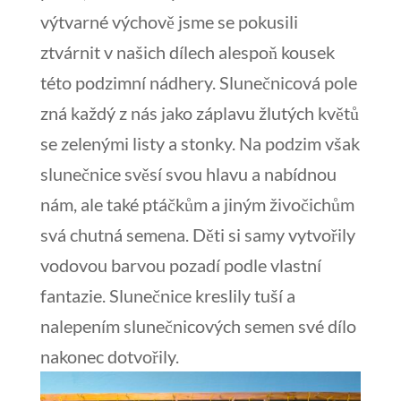
výtvarné výchově jsme se pokusili
ztvárnit v našich dílech alespoň kousek
této podzimní nádhery. Slunečnicová pole
zná každý z nás jako záplavu žlutých květů
se zelenými listy a stonky. Na podzim však
slunečnice svěsí svou hlavu a nabídnou
nám, ale také ptáčkům a jiným živočichům
svá chutná semena. Děti si samy vytvořily
vodovou barvou pozadí podle vlastní
fantazie. Slunečnice kreslily tuší a
nalepením slunečnicových semen své dílo
nakonec dotvořily.