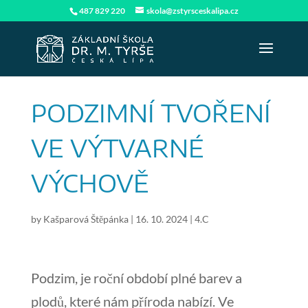
487 829 220
skola@zstyrsceskalipa.cz
PODZIMNÍ TVOŘENÍ
VE VÝTVARNÉ
VÝCHOVĚ
by
Kašparová Štěpánka
|
16. 10. 2024
|
4.C
Podzim, je roční období plné barev a
plodů, které nám příroda nabízí. Ve