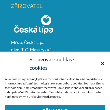
ZŘIZOVATEL
Město Česká Lípa
nám. T. G. Masaryka 1
Česká Lípa
Spravovat souhlas s
47001
cookies
IČO: 00260428
Abychom poskytli co nejlepší služby, používáme k ukládání a/nebo přístupu k
informacím o zařízení, technologie jako jsou soubory cookies. Souhlas s těmito
487 881 111
technologiemi nám umožní zpracovávat údaje, jako je chování při procházení
nebo jedinečná ID na tomto webu. Nesouhlas nebo odvolání souhlasu může
podatelna@mucl.cz
nepříznivě ovlivnit určité vlastnosti a funkce.