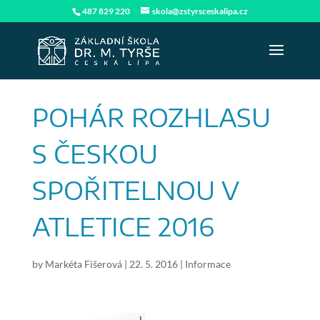
487 829 220
skola@zstyrsceskalipa.cz
POHÁR ROZHLASU
S ČESKOU
SPOŘITELNOU V
ATLETICE 2016
by
Markéta Fišerová
|
22. 5. 2016
|
Informace