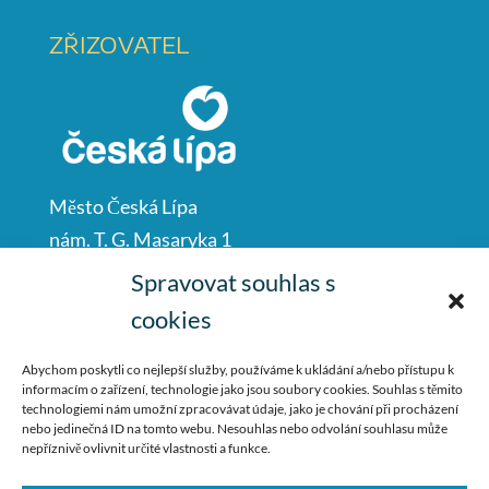
ZŘIZOVATEL
Město Česká Lípa
nám. T. G. Masaryka 1
Česká Lípa
Spravovat souhlas s
47001
cookies
IČO: 00260428
Abychom poskytli co nejlepší služby, používáme k ukládání a/nebo přístupu k
informacím o zařízení, technologie jako jsou soubory cookies. Souhlas s těmito
487 881 111
technologiemi nám umožní zpracovávat údaje, jako je chování při procházení
nebo jedinečná ID na tomto webu. Nesouhlas nebo odvolání souhlasu může
podatelna@mucl.cz
nepříznivě ovlivnit určité vlastnosti a funkce.