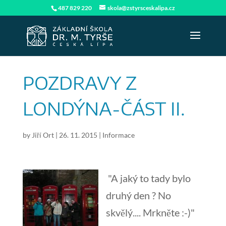
487 829 220
skola@zstyrsceskalipa.cz
POZDRAVY Z
LONDÝNA-ČÁST II.
by
Jiří Ort
|
26. 11. 2015
|
Informace
"A jaký to tady bylo
druhý den ? No
skvělý.... Mrkněte :-)"