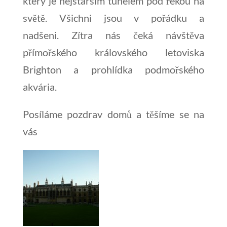
který je nejstarším tunelem pod řekou na
světě. Všichni jsou v pořádku a
nadšeni. Zítra nás čeká návštěva
přímořského královského letoviska
Brighton a prohlídka podmořského
akvária.
Posíláme pozdrav domů a těšíme se na
vás