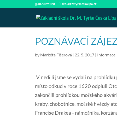
487 829 220
skola@zstyrsceskalipa.cz
POZNÁVACÍ ZÁJE
by
Markéta Fišerová
|
22. 5. 2017
|
Informace
V neděli jsme se vydali na prohlídku 
místo odkud v roce 1620 odpluli Otco
zakončili prohlídkou mořského akvár
kraby, chobotnice, mořské hvězdy atd
Francise Drakea - námořníka, korzára,