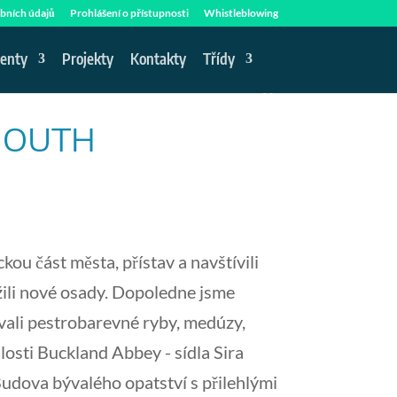
bních údajů
Prohlášení o přístupnosti
Whistleblowing
enty
Projekty
Kontakty
Třídy
YMOUTH
kou část města, přístav a navštívili
ili nové osady.
Dopoledne jsme
vali pestrobarevné ryby, medúzy,
osti Buckland Abbey - sídla Sira
 Budova bývalého opatství s přilehlými