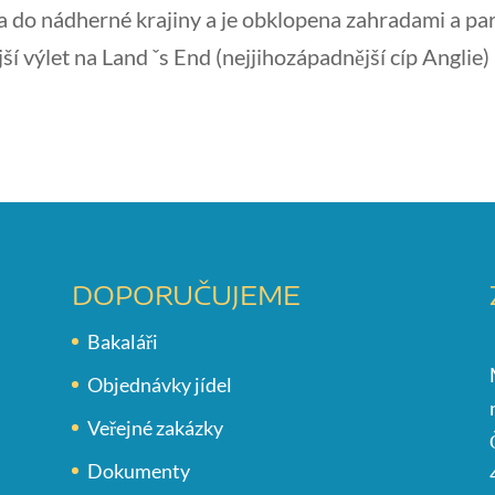
do nádherné krajiny a je obklopena zahradami a par
jší výlet na Land ˇs End (nejjihozápadnější cíp Anglie)
DOPORUČUJEME
Bakaláři
Objednávky jídel
Veřejné zakázky
Dokumenty