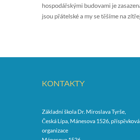
hospodářskými budovami je zasazena 
jsou přátelské a my se těšíme na zítře
KONTAKTY
Základní škola Dr. Miroslava Tyrše,
Česká Lípa, Mánesova 1526, příspěvková
organizace
Mánesova 1526