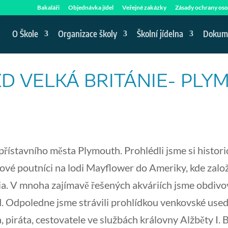
Bakaláři
Objednávka jídel
Veřejné zakázky
Zásady ochrany oso
O Škole
Organizace školy
Školní jídelna
Dokum
ZD VELKÁ BRITÁNIE- PL
přístavního města Plymouth. Prohlédli jsme si historic
vé poutníci na lodi Mayflower do Ameriky, kde založ
ia. V mnoha zajímavě řešených akváriích jsme obdivo
. Odpoledne jsme strávili prohlídkou venkovské usedl
 piráta, cestovatele ve službách královny Alžběty I.