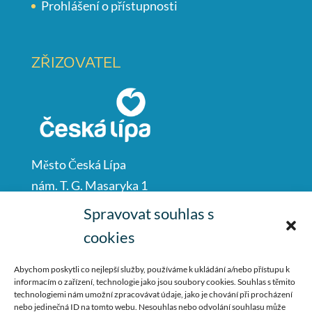
Prohlášení o přístupnosti
ZŘIZOVATEL
Město Česká Lípa
nám. T. G. Masaryka 1
Česká Lípa
Spravovat souhlas s
47001
cookies
IČO: 00260428
Abychom poskytli co nejlepší služby, používáme k ukládání a/nebo přístupu k
informacím o zařízení, technologie jako jsou soubory cookies. Souhlas s těmito
487 881 111
technologiemi nám umožní zpracovávat údaje, jako je chování při procházení
nebo jedinečná ID na tomto webu. Nesouhlas nebo odvolání souhlasu může