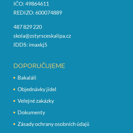
IČO: 49864611
REDIZO: 600074889
487 829 220
skola@zstyrsceskalipa.cz
IDDS: imaxkj5
DOPORUČUJEME
Bakaláři
Objednávky jídel
Veřejné zakázky
Dokumenty
Zásady ochrany osobních údajů