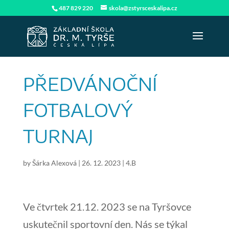
487 829 220
skola@zstyrsceskalipa.cz
PŘEDVÁNOČNÍ
FOTBALOVÝ
TURNAJ
by
Šárka Alexová
|
26. 12. 2023
|
4.B
Ve čtvrtek 21.12. 2023 se na Tyršovce
uskutečnil sportovní den. Nás se týkal