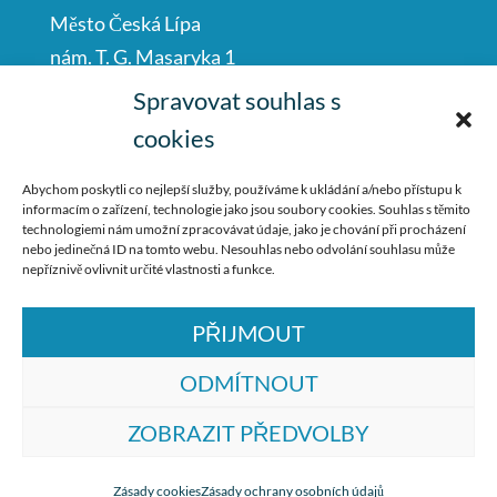
Město Česká Lípa
nám. T. G. Masaryka 1
Česká Lípa
Spravovat souhlas s
47001
cookies
IČO: 00260428
Abychom poskytli co nejlepší služby, používáme k ukládání a/nebo přístupu k
informacím o zařízení, technologie jako jsou soubory cookies. Souhlas s těmito
487 881 111
technologiemi nám umožní zpracovávat údaje, jako je chování při procházení
nebo jedinečná ID na tomto webu. Nesouhlas nebo odvolání souhlasu může
podatelna@mucl.cz
nepříznivě ovlivnit určité vlastnosti a funkce.
PŘIJMOUT
ODMÍTNOUT
ZOBRAZIT PŘEDVOLBY
© ZŠ Dr. M. Tyrše Česká Lípa, vytvořila
společnost
TrollComputers s.r.o.
Zásady cookies
Zásady ochrany osobních údajů