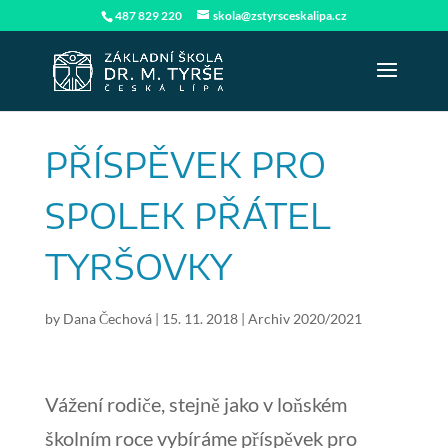
487 829 220
skola@zstyrsceskalipa.cz
PŘÍSPĚVEK PRO
SPOLEK PŘÁTEL
TYRŠOVKY
by
Dana Čechová
|
15. 11. 2018
|
Archiv 2020/2021
Vážení rodiče, stejně jako v loňském
školním roce vybíráme příspěvek pro