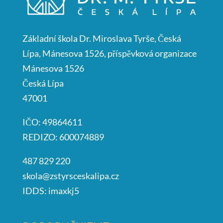
Základní škola Dr. Miroslava Tyrše, Česká
Lípa, Mánesova 1526, příspěvková organizace
Mánesova 1526
Česká Lípa
47001
IČO: 49864611
REDIZO: 600074889
487 829 220
skola@zstyrsceskalipa.cz
IDDS: imaxkj5