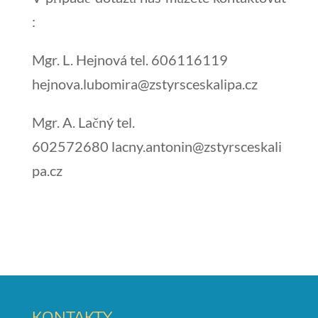
:
Mgr. L. Hejnová tel. 606116119
hejnova.lubomira@zstyrsceskalipa.cz
Mgr. A. Lačný tel.
602572680 lacny.antonin@zstyrsceskali
pa.cz
KONTAKTY