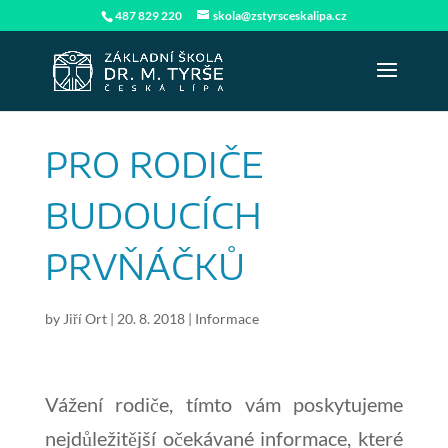
487 829 220
skola@zstyrsceskalipa.cz
PRO RODIČE
BUDOUCÍCH
PRVŇÁČKŮ
by
Jiří Ort
|
20. 8. 2018
|
Informace
Vážení rodiče, tímto vám poskytujeme
nejdůležitější očekávané informace, které