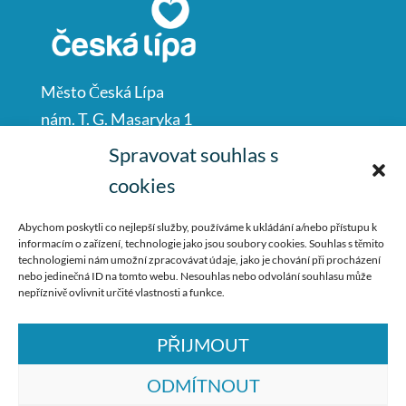
Město Česká Lípa
nám. T. G. Masaryka 1
Česká Lípa
Spravovat souhlas s
47001
cookies
IČO: 00260428
Abychom poskytli co nejlepší služby, používáme k ukládání a/nebo přístupu k
informacím o zařízení, technologie jako jsou soubory cookies. Souhlas s těmito
487 881 111
technologiemi nám umožní zpracovávat údaje, jako je chování při procházení
nebo jedinečná ID na tomto webu. Nesouhlas nebo odvolání souhlasu může
podatelna@mucl.cz
nepříznivě ovlivnit určité vlastnosti a funkce.
PŘIJMOUT
ODMÍTNOUT