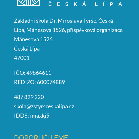
Základní škola Dr. Miroslava Tyrše, Česká
Lípa, Mánesova 1526, příspěvková organizace
Mánesova 1526
Česká Lípa
47001
IČO: 49864611
REDIZO: 600074889
487 829 220
skola@zstyrsceskalipa.cz
IDDS: imaxkj5
DOPORUČUJEME