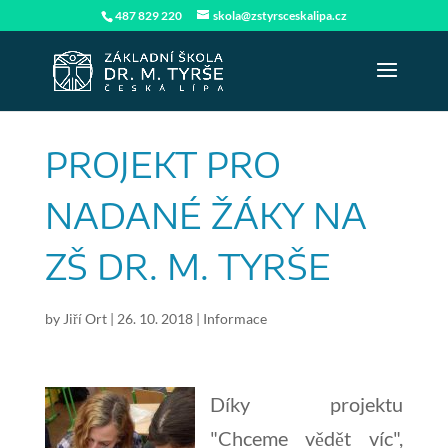
487 829 220
skola@zstyrsceskalipa.cz
PROJEKT PRO
NADANÉ ŽÁKY NA
ZŠ DR. M. TYRŠE
by
Jiří Ort
|
26. 10. 2018
|
Informace
Díky projektu
"Chceme vědět víc",