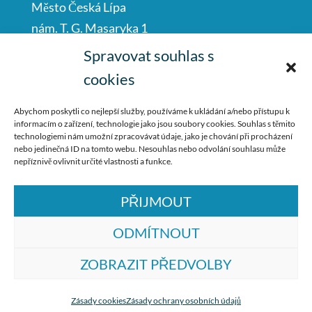
Město Česká Lípa
nám. T. G. Masaryka 1
Česká Lípa
Spravovat souhlas s
47001
cookies
IČO: 00260428
Abychom poskytli co nejlepší služby, používáme k ukládání a/nebo přístupu k
informacím o zařízení, technologie jako jsou soubory cookies. Souhlas s těmito
487 881 111
technologiemi nám umožní zpracovávat údaje, jako je chování při procházení
nebo jedinečná ID na tomto webu. Nesouhlas nebo odvolání souhlasu může
podatelna@mucl.cz
nepříznivě ovlivnit určité vlastnosti a funkce.
PŘIJMOUT
ODMÍTNOUT
ZOBRAZIT PŘEDVOLBY
© ZŠ Dr. M. Tyrše Česká Lípa, vytvořila
společnost
TrollComputers s.r.o.
Zásady cookies
Zásady ochrany osobních údajů